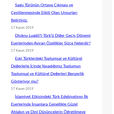
Sagu Türünün Ortaya Çıkması ve
Çeşitlenmesinde Etkili Olan Unsurları
Belirtiniz.
17 Kasım 2019
Dîvânu Lugâti’t-Türk’ü Diğer Geçiş Dönemi
Eserlerinden Ayıran Özellikler Sizce Nelerdir?
17 Kasım 2019
Eski Türklerdeki Toplumsal ve Kültürel
Değerlerle İçinde Yaşadığımız Toplumun
Toplumsal ve Kültürel Değerleri Benzerlik
Gösteriyor mu?
17 Kasım 2019
İslamiyet Etkisindeki Türk Edebiyatının İlk
Eserlerinde İnsanlara Genellikle Güzel
Ahlakın ve Dinî Düşüncelerin Öğretilmeye