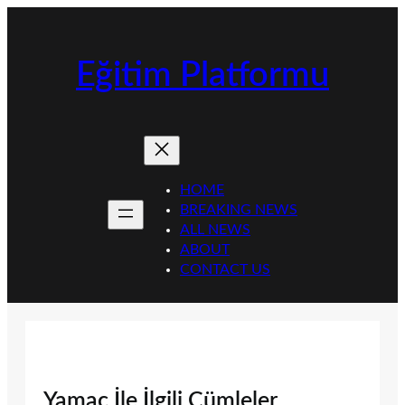
İçeriğe
geç
Eğitim Platformu
HOME
BREAKING NEWS
ALL NEWS
ABOUT
CONTACT US
Yamaç İle İlgili Cümleler