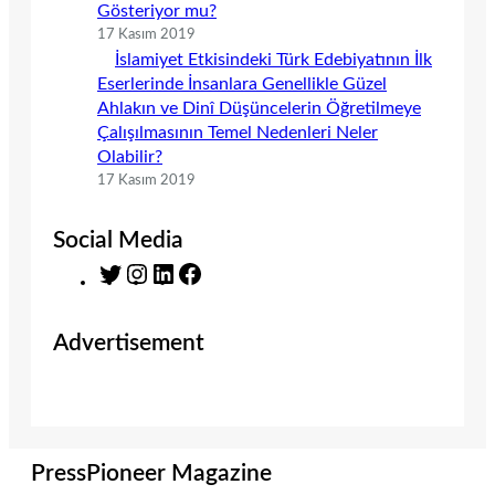
Gösteriyor mu?
17 Kasım 2019
İslamiyet Etkisindeki Türk Edebiyatının İlk
Eserlerinde İnsanlara Genellikle Güzel
Ahlakın ve Dinî Düşüncelerin Öğretilmeye
Çalışılmasının Temel Nedenleri Neler
Olabilir?
17 Kasım 2019
Social Media
T
I
L
F
w
n
i
a
i
s
n
c
Advertisement
t
t
k
e
t
a
e
b
e
g
d
o
r
r
I
o
a
n
k
m
PressPioneer Magazine