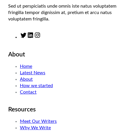
Sed ut perspiciatis unde omnis iste natus voluptatem
fringilla tempor dignissim at, pretium et arcu natus
voluptatem fringilla.
T
L
I
w
i
n
i
n
s
About
t
k
t
t
e
a
Home
e
d
g
Latest News
r
I
r
About
n
a
How we started
m
Contact
Resources
Meet Our Writers
Why We Write