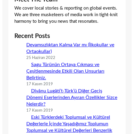
We cover local stories & reporting on global events.
We are three musketeers of media work in tight-knit
harmony to bring you news that resonates.
Recent Posts
Devamsızlıktan Kalma Var mı (İlkokullar ve
Ortaokullar)
25 Haziran 2022
Sagu Türünün Ortaya Çıkması ve
Çeşitlenmesinde Etkili Olan Unsurları
Belirtiniz.
17 Kasım 2019
Dîvânu Lugâti’t-Türk’ü Diğer Geçiş
Dönemi Eserlerinden Ayıran Özellikler Sizce
Nelerdir?
17 Kasım 2019
Eski Türklerdeki Toplumsal ve Kültürel
Değerlerle İçinde Yaşadığımız Toplumun
Toplumsal ve Kültürel Değerleri Benzerlik