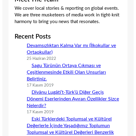
We cover local stories & reporting on global events.
We are three musketeers of media work in tight-knit
harmony to bring you news that resonates.
Recent Posts
Devamsızlıktan Kalma Var mı (İlkokullar ve
Ortaokullar)
25 Haziran 2022
Sagu Türünün Ortaya Çıkması ve
Çeşitlenmesinde Etkili Olan Unsurları
Belirtiniz.
17 Kasım 2019
Dîvânu Lugâti’t-Türk’ü Diğer Geçiş
Dönemi Eserlerinden Ayıran Özellikler Sizce
Nelerdir?
17 Kasım 2019
Eski Türklerdeki Toplumsal ve Kültürel
Değerlerle İçinde Yaşadığımız Toplumun
Toplumsal ve Kültürel Değerleri Benzerlik