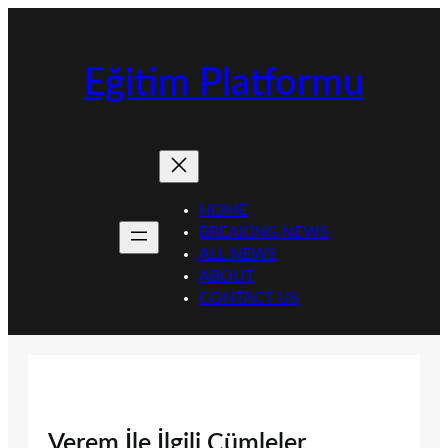
İçeriğe
geç
Eğitim Platformu
HOME
BREAKING NEWS
ALL NEWS
ABOUT
CONTACT US
Verem İle İlgili Cümleler