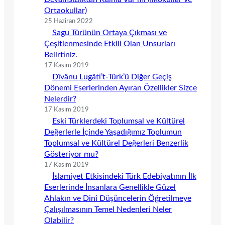
Ortaokullar)
25 Haziran 2022
Sagu Türünün Ortaya Çıkması ve
Çeşitlenmesinde Etkili Olan Unsurları
Belirtiniz.
17 Kasım 2019
Dîvânu Lugâti’t-Türk’ü Diğer Geçiş
Dönemi Eserlerinden Ayıran Özellikler Sizce
Nelerdir?
17 Kasım 2019
Eski Türklerdeki Toplumsal ve Kültürel
Değerlerle İçinde Yaşadığımız Toplumun
Toplumsal ve Kültürel Değerleri Benzerlik
Gösteriyor mu?
17 Kasım 2019
İslamiyet Etkisindeki Türk Edebiyatının İlk
Eserlerinde İnsanlara Genellikle Güzel
Ahlakın ve Dinî Düşüncelerin Öğretilmeye
Çalışılmasının Temel Nedenleri Neler
Olabilir?