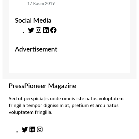
17 Kasım 2019
Social Media
T
I
L
F
w
n
i
a
i
s
n
c
Advertisement
t
t
k
e
t
a
e
b
e
g
d
o
r
r
I
o
a
n
k
m
PressPioneer Magazine
Sed ut perspiciatis unde omnis iste natus voluptatem
fringilla tempor dignissim at, pretium et arcu natus
voluptatem fringilla.
T
L
I
w
i
n