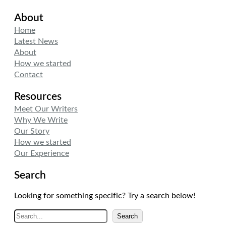
i
n
s
About
t
k
t
t
e
a
Home
e
d
g
Latest News
r
I
r
About
n
a
How we started
m
Contact
Resources
Meet Our Writers
Why We Write
Our Story
How we started
Our Experience
Search
Looking for something specific? Try a search below!
A
Search
r