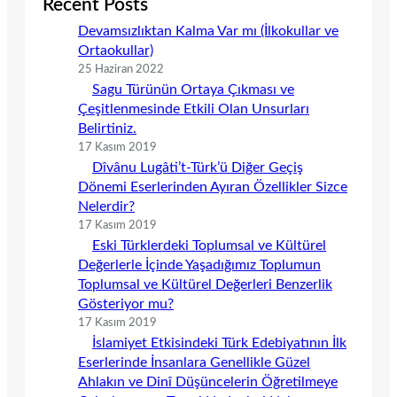
Recent Posts
Devamsızlıktan Kalma Var mı (İlkokullar ve
Ortaokullar)
25 Haziran 2022
Sagu Türünün Ortaya Çıkması ve
Çeşitlenmesinde Etkili Olan Unsurları
Belirtiniz.
17 Kasım 2019
Dîvânu Lugâti’t-Türk’ü Diğer Geçiş
Dönemi Eserlerinden Ayıran Özellikler Sizce
Nelerdir?
17 Kasım 2019
Eski Türklerdeki Toplumsal ve Kültürel
Değerlerle İçinde Yaşadığımız Toplumun
Toplumsal ve Kültürel Değerleri Benzerlik
Gösteriyor mu?
17 Kasım 2019
İslamiyet Etkisindeki Türk Edebiyatının İlk
Eserlerinde İnsanlara Genellikle Güzel
Ahlakın ve Dinî Düşüncelerin Öğretilmeye