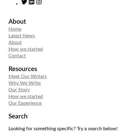
T
L
I
w
i
n
i
n
s
About
t
k
t
t
e
a
Home
e
d
g
Latest News
r
I
r
About
n
a
How we started
m
Contact
Resources
Meet Our Writers
Why We Write
Our Story
How we started
Our Experience
Search
Looking for something specific? Try a search below!