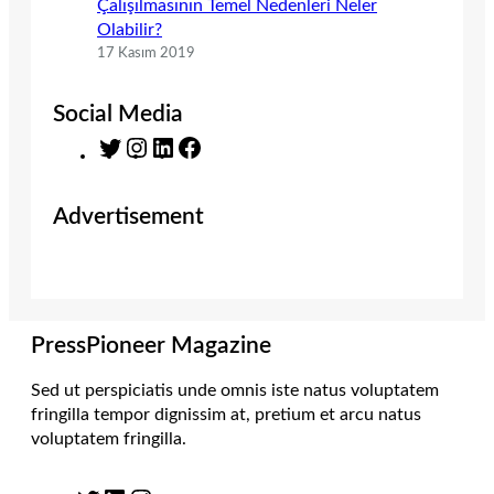
Çalışılmasının Temel Nedenleri Neler
Olabilir?
17 Kasım 2019
Social Media
T
I
L
F
w
n
i
a
i
s
n
c
Advertisement
t
t
k
e
t
a
e
b
e
g
d
o
r
r
I
o
a
n
k
m
PressPioneer Magazine
Sed ut perspiciatis unde omnis iste natus voluptatem
fringilla tempor dignissim at, pretium et arcu natus
voluptatem fringilla.