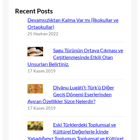
Recent Posts
Devamsızlıktan Kalma Var mı (İlkokullar ve
Ortaokullar)
25 Haziran 2022
Sagu Türünün Ortaya Çıkması ve
Çeşitlenmesinde Etkili Olan
Unsurları Belirtiniz.
17 Kasım 2019
Dîvânu Lugâti’t-Türk’ü Diğer
Geçiş Dönemi Eserlerinden
Ayıran Özellikler Sizce Nelerdir?
17 Kasım 2019
Eski Türklerdeki Toplumsal ve
Kültürel Değerlerle İçinde
Yaşadığımız Toplumun Toplumsal ve Kültürel