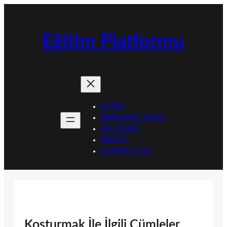
İçeriğe
geç
Eğitim Platformu
HOME
BREAKING NEWS
ALL NEWS
ABOUT
CONTACT US
Koşturmak İle İlgili Cümleler