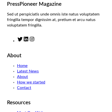
m
PressPioneer Magazine
Sed ut perspiciatis unde omnis iste natus voluptatem
fringilla tempor dignissim at, pretium et arcu natus
voluptatem fringilla.
T
L
I
w
i
n
i
n
s
About
t
k
t
t
e
a
Home
e
d
g
Latest News
r
I
r
About
n
a
How we started
m
Contact
Resources