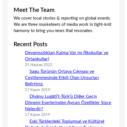
Meet The Team
We cover local stories & reporting on global events.
We are three musketeers of media work in tight-knit
harmony to bring you news that resonates.
Recent Posts
Devamsızlıktan Kalma Var mı (İlkokullar ve
Ortaokullar)
25 Haziran 2022
Sagu Türünün Ortaya Çıkması ve
Çeşitlenmesinde Etkili Olan Unsurları
Belirtiniz.
17 Kasım 2019
Dîvânu Lugâti’t-Türk’ü Diğer Geçiş
Dönemi Eserlerinden Ayıran Özellikler Sizce
Nelerdir?
17 Kasım 2019
Eski Türklerdeki Toplumsal ve Kültürel