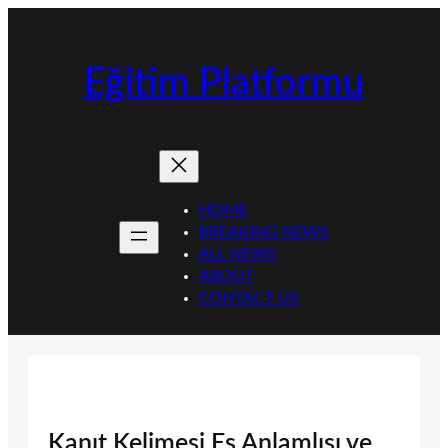
İçeriğe
geç
Eğitim Platformu
HOME
BREAKING NEWS
ALL NEWS
ABOUT
CONTACT US
Kanıt Kelimesi Eş Anlamlısı ve