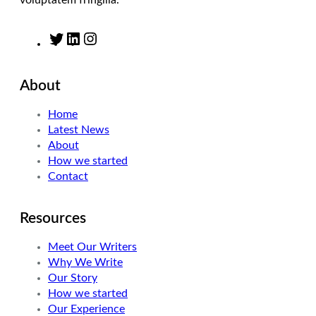
voluptatem fringilla.
T
L
I
w
i
n
i
n
s
About
t
k
t
t
e
a
Home
e
d
g
Latest News
r
I
r
About
n
a
How we started
m
Contact
Resources
Meet Our Writers
Why We Write
Our Story
How we started
Our Experience