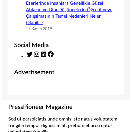
Eserlerinde İnsanlara Genellikle Güzel
Ahlakın ve Dinî Düşüncelerin Öğretilmeye
Çalışılmasının Temel Nedenleri Neler
Olabilir?
17 Kasım 2019
Social Media
T
I
L
F
w
n
i
a
i
s
n
c
Advertisement
t
t
k
e
t
a
e
b
e
g
d
o
r
r
I
o
a
n
k
m
PressPioneer Magazine
Sed ut perspiciatis unde omnis iste natus voluptatem
fringilla tempor dignissim at, pretium et arcu natus