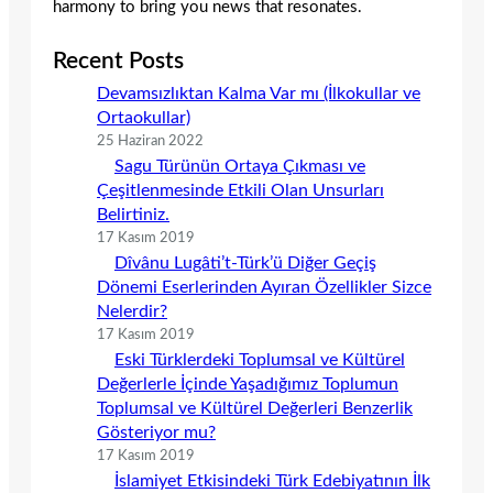
harmony to bring you news that resonates.
Recent Posts
Devamsızlıktan Kalma Var mı (İlkokullar ve
Ortaokullar)
25 Haziran 2022
Sagu Türünün Ortaya Çıkması ve
Çeşitlenmesinde Etkili Olan Unsurları
Belirtiniz.
17 Kasım 2019
Dîvânu Lugâti’t-Türk’ü Diğer Geçiş
Dönemi Eserlerinden Ayıran Özellikler Sizce
Nelerdir?
17 Kasım 2019
Eski Türklerdeki Toplumsal ve Kültürel
Değerlerle İçinde Yaşadığımız Toplumun
Toplumsal ve Kültürel Değerleri Benzerlik
Gösteriyor mu?
17 Kasım 2019
İslamiyet Etkisindeki Türk Edebiyatının İlk