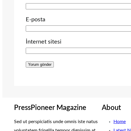
E-posta
İnternet sitesi
PressPioneer Magazine
About
Sed ut perspiciatis unde omnis iste natus
Home
voluptatem fringilla tempor dignissim at,
Latest 