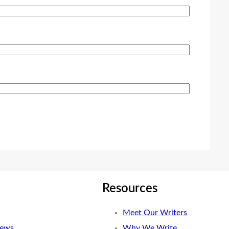
Resources
Meet Our Writers
News
Why We Write