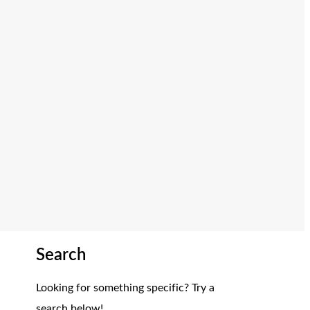
Search
Looking for something specific? Try a
search below!