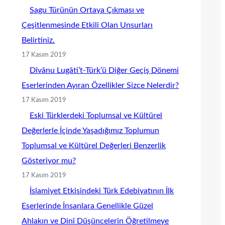
Sagu Türünün Ortaya Çıkması ve
Çeşitlenmesinde Etkili Olan Unsurları
Belirtiniz.
17 Kasım 2019
Dîvânu Lugâti’t-Türk’ü Diğer Geçiş Dönemi
Eserlerinden Ayıran Özellikler Sizce Nelerdir?
17 Kasım 2019
Eski Türklerdeki Toplumsal ve Kültürel
Değerlerle İçinde Yaşadığımız Toplumun
Toplumsal ve Kültürel Değerleri Benzerlik
Gösteriyor mu?
17 Kasım 2019
İslamiyet Etkisindeki Türk Edebiyatının İlk
Eserlerinde İnsanlara Genellikle Güzel
Ahlakın ve Dinî Düşüncelerin Öğretilmeye