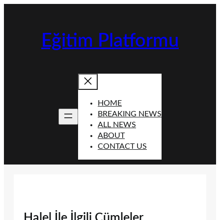
İçeriğe
geç
Eğitim Platformu
HOME
BREAKING NEWS
ALL NEWS
ABOUT
CONTACT US
Halel İle İlgili Cümleler