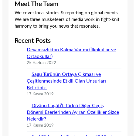
Meet The Team
We cover local stories & reporting on global events.
We are three musketeers of media work in tight-knit
harmony to bring you news that resonates.
Recent Posts
Devamsızlıktan Kalma Var mı (İlkokullar ve
Ortaokullar)
25 Haziran 2022
Sagu Türünün Ortaya Çıkması ve
Çeşitlenmesinde Etkili Olan Unsurları
Belirtiniz.
17 Kasım 2019
Dîvânu Lugâti’t-Türk’ü Diğer Geçiş
Dönemi Eserlerinden Ayıran Özellikler Sizce
Nelerdir?
17 Kasım 2019