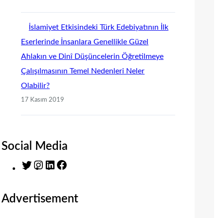
İslamiyet Etkisindeki Türk Edebiyatının İlk
Eserlerinde İnsanlara Genellikle Güzel
Ahlakın ve Dinî Düşüncelerin Öğretilmeye
Çalışılmasının Temel Nedenleri Neler
Olabilir?
17 Kasım 2019
Social Media
T
I
L
F
w
n
i
a
i
s
n
c
Advertisement
t
t
k
e