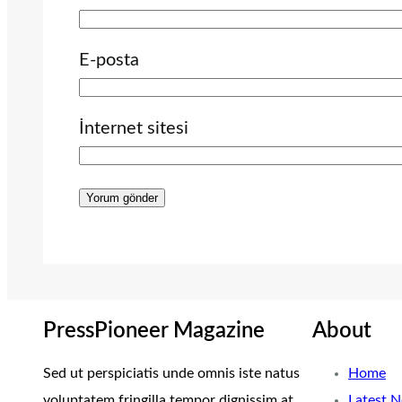
E-posta
İnternet sitesi
PressPioneer Magazine
About
Sed ut perspiciatis unde omnis iste natus
Home
voluptatem fringilla tempor dignissim at,
Latest 