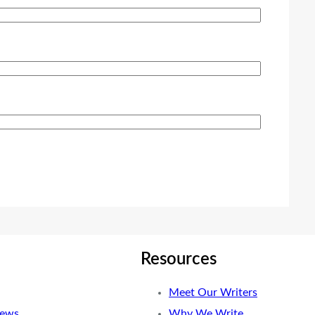
Resources
Meet Our Writers
News
Why We Write