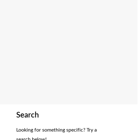
Search
Looking for something specific? Try a
search below!