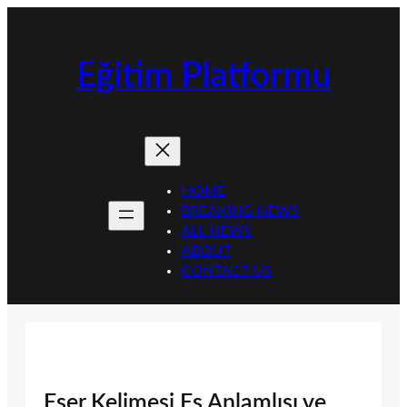
İçeriğe
geç
Eğitim Platformu
HOME
BREAKING NEWS
ALL NEWS
ABOUT
CONTACT US
Eser Kelimesi Eş Anlamlısı ve