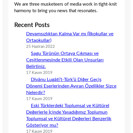
We are three musketeers of media work in tight-knit
harmony to bring you news that resonates.
Recent Posts
Devamsızlıktan Kalma Var mı (İlkokullar ve
Ortaokullar)
25 Haziran 2022
Sagu Türünün Ortaya Çıkması ve
Çeşitlenmesinde Etkili Olan Unsurları
Belirtiniz.
17 Kasım 2019
Dîvânu Lugâti’t-Türk’ü Diğer Geçiş
Dönemi Eserlerinden Ayıran Özellikler Sizce
Nelerdir?
17 Kasım 2019
Eski Türklerdeki Toplumsal ve Kültürel
Değerlerle İçinde Yaşadığımız Toplumun
Toplumsal ve Kültürel Değerleri Benzerlik
Gösteriyor mu?
17 Kasım 2019