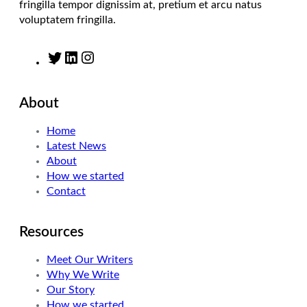
fringilla tempor dignissim at, pretium et arcu natus
voluptatem fringilla.
T
L
I
w
i
n
i
n
s
About
t
k
t
t
e
a
Home
e
d
g
Latest News
r
I
r
About
n
a
How we started
m
Contact
Resources
Meet Our Writers
Why We Write
Our Story
How we started