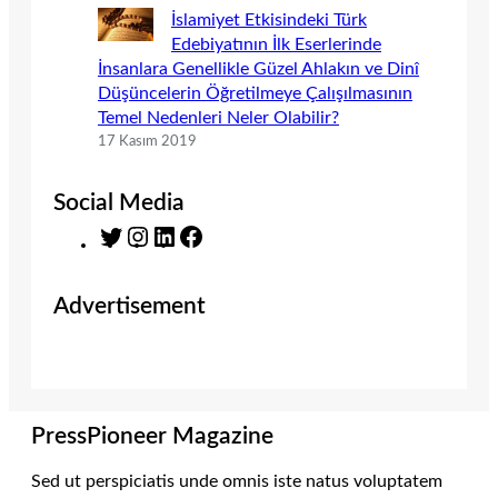
İslamiyet Etkisindeki Türk
Edebiyatının İlk Eserlerinde
İnsanlara Genellikle Güzel Ahlakın ve Dinî
Düşüncelerin Öğretilmeye Çalışılmasının
Temel Nedenleri Neler Olabilir?
17 Kasım 2019
Social Media
T
I
L
F
w
n
i
a
i
s
n
c
Advertisement
t
t
k
e
t
a
e
b
e
g
d
o
r
r
I
o
a
n
k
m
PressPioneer Magazine
Sed ut perspiciatis unde omnis iste natus voluptatem