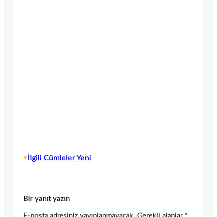
•
İlgili Cümleler Yeni
Bir yanıt yazın
E-posta adresiniz yayınlanmayacak.
Gerekli alanlar
*