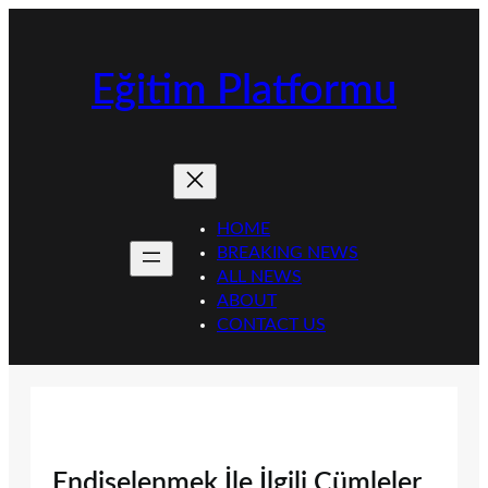
İçeriğe
geç
Eğitim Platformu
HOME
BREAKING NEWS
ALL NEWS
ABOUT
CONTACT US
Endişelenmek İle İlgili Cümleler