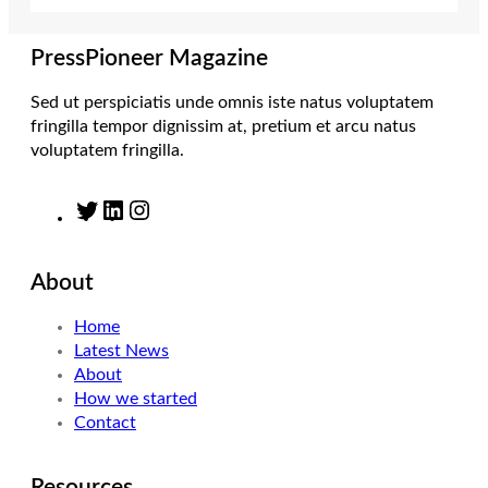
r
r
I
o
a
n
k
m
PressPioneer Magazine
Sed ut perspiciatis unde omnis iste natus voluptatem
fringilla tempor dignissim at, pretium et arcu natus
voluptatem fringilla.
T
L
I
w
i
n
i
n
s
About
t
k
t
t
e
a
Home
e
d
g
Latest News
r
I
r
About
n
a
How we started
m
Contact
Resources