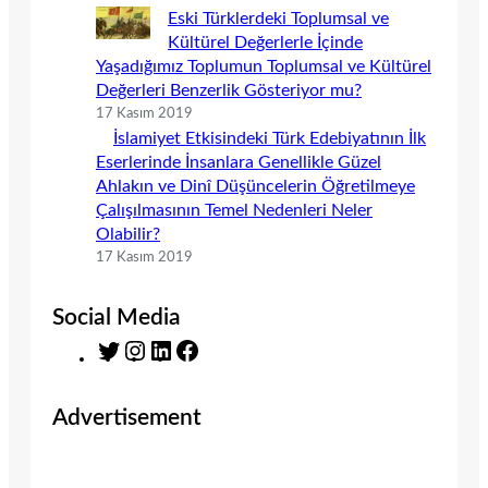
Eski Türklerdeki Toplumsal ve
Kültürel Değerlerle İçinde
Yaşadığımız Toplumun Toplumsal ve Kültürel
Değerleri Benzerlik Gösteriyor mu?
17 Kasım 2019
İslamiyet Etkisindeki Türk Edebiyatının İlk
Eserlerinde İnsanlara Genellikle Güzel
Ahlakın ve Dinî Düşüncelerin Öğretilmeye
Çalışılmasının Temel Nedenleri Neler
Olabilir?
17 Kasım 2019
Social Media
T
I
L
F
w
n
i
a
i
s
n
c
Advertisement
t
t
k
e
t
a
e
b
e
g
d
o