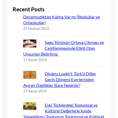
Recent Posts
Devamsızlıktan Kalma Var mı (İlkokullar ve
Ortaokullar)
25 Haziran 2022
Sagu Türünün Ortaya Çıkması ve
Çeşitlenmesinde Etkili Olan
Unsurları Belirtiniz.
17 Kasım 2019
Dîvânu Lugâti’t-Türk’ü Diğer
Geçiş Dönemi Eserlerinden
Ayıran Özellikler Sizce Nelerdir?
17 Kasım 2019
Eski Türklerdeki Toplumsal ve
Kültürel Değerlerle İçinde
Yaşadığımız Toplumun Toplumsal ve Kültürel