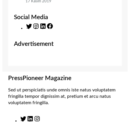
17 Kasım 2019
Social Media
T
I
L
F
w
n
i
a
i
s
n
c
Advertisement
t
t
k
e
t
a
e
b
e
g
d
o
r
r
I
o
a
n
k
m
PressPioneer Magazine
Sed ut perspiciatis unde omnis iste natus voluptatem
fringilla tempor dignissim at, pretium et arcu natus
voluptatem fringilla.
T
L
I
w
i
n