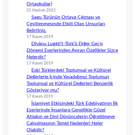
Ortaokullar)
25 Haziran 2022
Sagu Türünün Ortaya Çıkması ve
Çeşitlenmesinde Etkili Olan Unsurları
Belirtiniz.
17 Kasım 2019
Dîvânu Lugâti’t-Türk’ü Diğer Geçiş
Dönemi Eserlerinden Ayıran Özellikler Sizce
Nelerdir?
17 Kasım 2019
Eski Türklerdeki Toplumsal ve Kültürel
Değerlerle İçinde Yaşadığımız Toplumun
Toplumsal ve Kültürel Değerleri Benzerlik
Gösteriyor mu?
17 Kasım 2019
İslamiyet Etkisindeki Türk Edebiyatının İlk
Eserlerinde İnsanlara Genellikle Güzel
Ahlakın ve Dinî Düşüncelerin Öğretilmeye
Çalışılmasının Temel Nedenleri Neler
Olabilir?