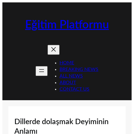
İçeriğe
geç
Eğitim Platformu
HOME
BREAKING NEWS
ALL NEWS
ABOUT
CONTACT US
Dillerde dolaşmak Deyiminin
Anlamı