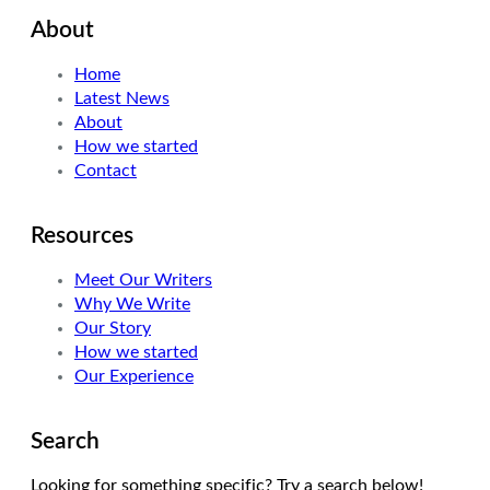
i
n
s
About
t
k
t
t
e
a
Home
e
d
g
Latest News
r
I
r
About
n
a
How we started
m
Contact
Resources
Meet Our Writers
Why We Write
Our Story
How we started
Our Experience
Search
Looking for something specific? Try a search below!