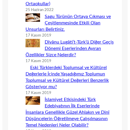
Ortaokullar)
25 Haziran 2022
Sagu Türünün Ortaya Çıkması ve
Çeşitlenmesinde Etkili Olan
Unsurları Belirtiniz.
17 Kasım 2019
Dîvânu Lugâti’t-Türk’ü Diğer Geçiş
Dönemi Eserlerinden Ayıran
Özellikler Sizce Nelerdir?
17 Kasım 2019
Eski Türklerdeki Toplumsal ve Kültürel
Değerlerle İçinde Yaşadığımız Toplumun
Toplumsal ve Kültürel Değerleri Benzerlik
Gösteriyor mu?
17 Kasım 2019
İslamiyet Etkisindeki Türk
Edebiyatının İlk Eserlerinde
İnsanlara Genellikle Güzel Ahlakın ve Dinî
Düşüncelerin Öğretilmeye Çalışılmasının
Temel Nedenleri Neler Olabilir?