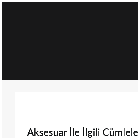
İçeriğe
geç
Aksesuar İle İlgili Cümlele