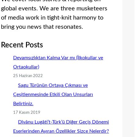
global events. We are three musketeers
of media work in tight-knit harmony to
bring you news that resonates.
Recent Posts
Devamsızlıktan Kalma Var mı (İlkokullar ve
Ortaokullar)
25 Haziran 2022
Sagu Türünün Ortaya Çıkması ve
Çeşitlenmesinde Etkili Olan Unsurları
Belirtiniz.
17 Kasım 2019
Dîvânu Lugâti’t-Türk’ü Diğer Geçiş Dönemi
Eserlerinden Ayıran Özellikler Sizce Nelerdir?