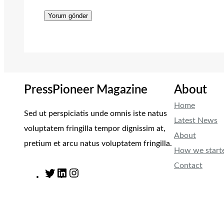
PressPioneer Magazine
About
Home
Sed ut perspiciatis unde omnis iste natus
Latest News
voluptatem fringilla tempor dignissim at,
About
pretium et arcu natus voluptatem fringilla.
How we start
Contact
T
L
I
w
i
n
i
n
s
t
k
t