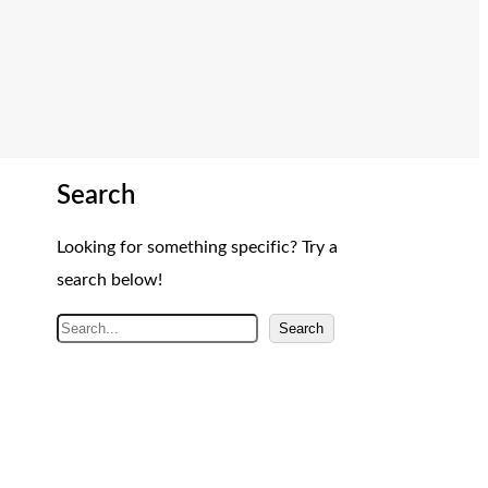
Search
Looking for something specific? Try a
search below!
A
Search
r
a