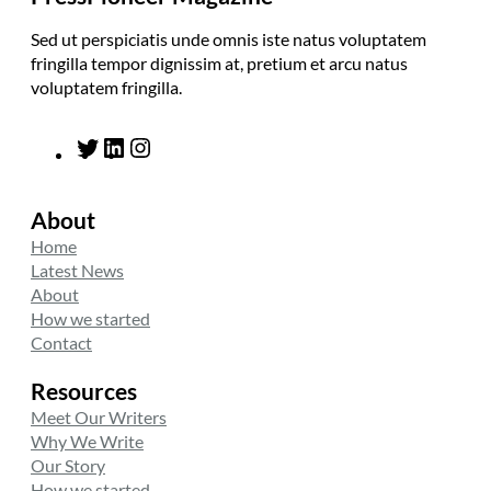
Sed ut perspiciatis unde omnis iste natus voluptatem
fringilla tempor dignissim at, pretium et arcu natus
voluptatem fringilla.
T
L
I
w
i
n
i
n
s
About
t
k
t
t
e
a
Home
e
d
g
Latest News
r
I
r
About
n
a
How we started
m
Contact
Resources
Meet Our Writers
Why We Write
Our Story
How we started