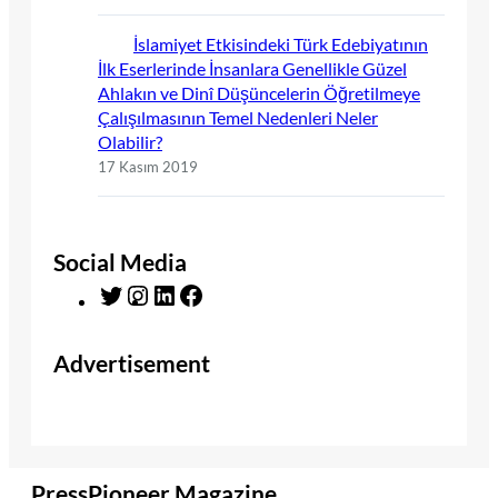
İslamiyet Etkisindeki Türk Edebiyatının
İlk Eserlerinde İnsanlara Genellikle Güzel
Ahlakın ve Dinî Düşüncelerin Öğretilmeye
Çalışılmasının Temel Nedenleri Neler
Olabilir?
17 Kasım 2019
Social Media
T
I
L
F
w
n
i
a
i
s
n
c
Advertisement
t
t
k
e
t
a
e
b
e
g
d
o
r
r
I
o
a
n
k
m
PressPioneer Magazine