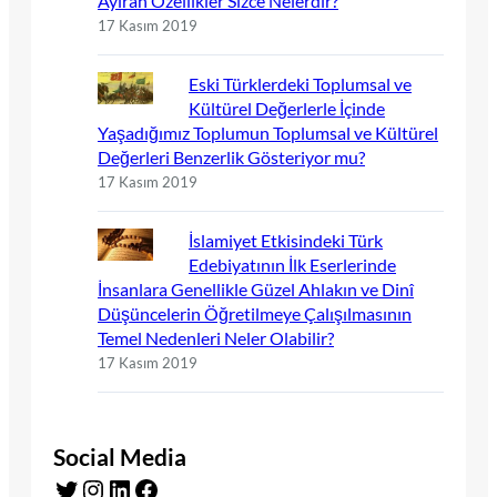
Ayıran Özellikler Sizce Nelerdir?
17 Kasım 2019
Eski Türklerdeki Toplumsal ve
Kültürel Değerlerle İçinde
Yaşadığımız Toplumun Toplumsal ve Kültürel
Değerleri Benzerlik Gösteriyor mu?
17 Kasım 2019
İslamiyet Etkisindeki Türk
Edebiyatının İlk Eserlerinde
İnsanlara Genellikle Güzel Ahlakın ve Dinî
Düşüncelerin Öğretilmeye Çalışılmasının
Temel Nedenleri Neler Olabilir?
17 Kasım 2019
Social Media
Twitter
Instagram
LinkedIn
Facebook