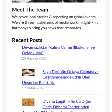
Meet The Team
We cover local stories & reporting on global events.
We are three musketeers of media work in tight-knit
harmony to bring you news that resonates.
Recent Posts
Devamsızlıktan Kalma Var mı (İlkokullar ve
Ortaokullar)
25 Haziran 2022
Sagu Türünün Ortaya Çıkması ve
Çeşitlenmesinde Etkili Olan
Unsurları Belirtiniz.
17 Kasım 2019
Dîvânu Lugâti’t-Türk’ü Diğer
Geçiş Dönemi Eserlerinden