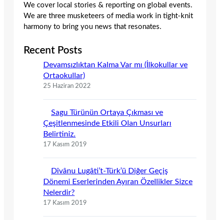
We cover local stories & reporting on global events.
We are three musketeers of media work in tight-knit
harmony to bring you news that resonates.
Recent Posts
Devamsızlıktan Kalma Var mı (İlkokullar ve
Ortaokullar)
25 Haziran 2022
Sagu Türünün Ortaya Çıkması ve
Çeşitlenmesinde Etkili Olan Unsurları
Belirtiniz.
17 Kasım 2019
Dîvânu Lugâti’t-Türk’ü Diğer Geçiş
Dönemi Eserlerinden Ayıran Özellikler Sizce
Nelerdir?
17 Kasım 2019