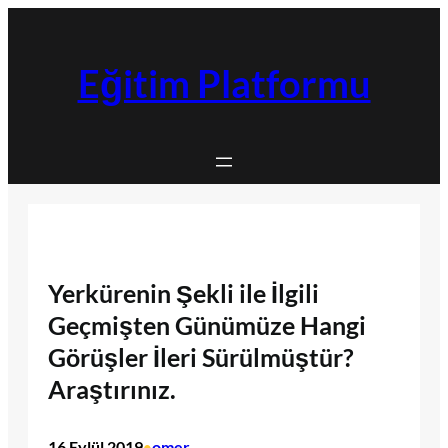
İçeriğe
geç
Eğitim Platformu
Yerkürenin Şekli ile İlgili
Geçmişten Günümüze Hangi
Görüşler İleri Sürülmüştür?
Araştırınız.
16 Eylül 2019
omer
•