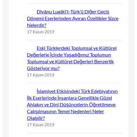
Dîvânu Lugâti’t-Türk’ü Diğer Geçiş
Dönemi Eserlerinden Ayıran Özellikler Sizce
Nelerdir?
17 Kasım 2019
Eski Türklerdeki Toplumsal ve Kültürel
Değerlerle İçinde Yaşadığımız Toplumun
Toplumsal ve Kültürel Değerleri Benzerlik
Gösteriyor mu?
17 Kasım 2019
İslamiyet Etkisindeki Türk Edebiyatının
İlk Eserlerinde İnsanlara Genellikle Güzel
Ahlakın ve Dinî Düşüncelerin Öğretilmeye
Çalışılmasının Temel Nedenleri Neler
Olabilir?
17 Kasım 2019