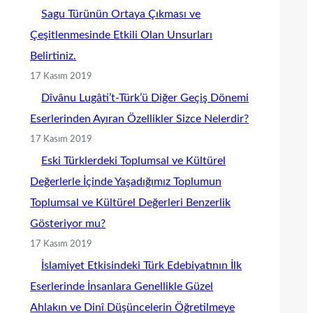
Sagu Türünün Ortaya Çıkması ve
Çeşitlenmesinde Etkili Olan Unsurları
Belirtiniz.
17 Kasım 2019
Dîvânu Lugâti’t-Türk’ü Diğer Geçiş Dönemi
Eserlerinden Ayıran Özellikler Sizce Nelerdir?
17 Kasım 2019
Eski Türklerdeki Toplumsal ve Kültürel
Değerlerle İçinde Yaşadığımız Toplumun
Toplumsal ve Kültürel Değerleri Benzerlik
Gösteriyor mu?
17 Kasım 2019
İslamiyet Etkisindeki Türk Edebiyatının İlk
Eserlerinde İnsanlara Genellikle Güzel
Ahlakın ve Dinî Düşüncelerin Öğretilmeye