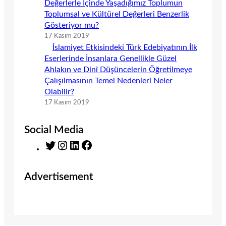
Değerlerle İçinde Yaşadığımız Toplumun
Toplumsal ve Kültürel Değerleri Benzerlik
Gösteriyor mu?
17 Kasım 2019
İslamiyet Etkisindeki Türk Edebiyatının İlk
Eserlerinde İnsanlara Genellikle Güzel
Ahlakın ve Dinî Düşüncelerin Öğretilmeye
Çalışılmasının Temel Nedenleri Neler
Olabilir?
17 Kasım 2019
Social Media
T
I
L
F
w
n
i
a
i
s
n
c
Advertisement
t
t
k
e
t
a
e
b
e
g
d
o
r
r
I
o
a
n
k