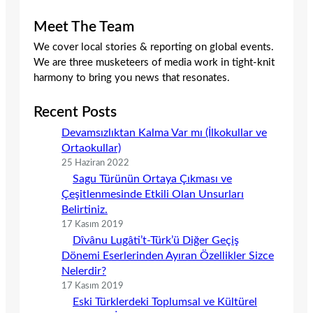
Meet The Team
We cover local stories & reporting on global events.
We are three musketeers of media work in tight-knit
harmony to bring you news that resonates.
Recent Posts
Devamsızlıktan Kalma Var mı (İlkokullar ve
Ortaokullar)
25 Haziran 2022
Sagu Türünün Ortaya Çıkması ve
Çeşitlenmesinde Etkili Olan Unsurları
Belirtiniz.
17 Kasım 2019
Dîvânu Lugâti’t-Türk’ü Diğer Geçiş
Dönemi Eserlerinden Ayıran Özellikler Sizce
Nelerdir?
17 Kasım 2019
Eski Türklerdeki Toplumsal ve Kültürel