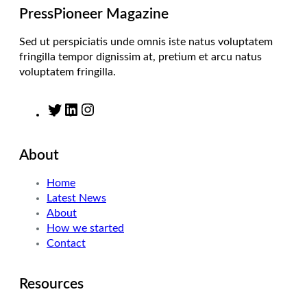
m
PressPioneer Magazine
Sed ut perspiciatis unde omnis iste natus voluptatem
fringilla tempor dignissim at, pretium et arcu natus
voluptatem fringilla.
T
L
I
w
i
n
i
n
s
About
t
k
t
t
e
a
Home
e
d
g
Latest News
r
I
r
About
n
a
How we started
m
Contact
Resources