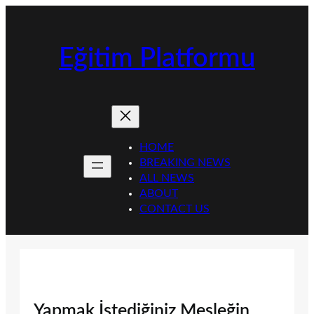
İçeriğe
geç
Eğitim Platformu
HOME
BREAKING NEWS
ALL NEWS
ABOUT
CONTACT US
Yapmak İstediğiniz Mesleğin