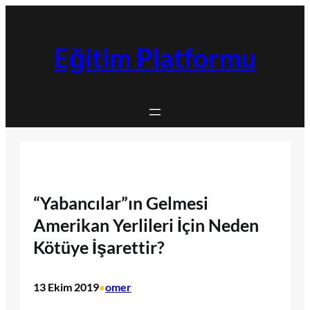
İçeriğe
geç
Eğitim Platformu
“Yabancılar”ın Gelmesi
Amerikan Yerlileri İçin Neden
Kötüye İşarettir?
13 Ekim 2019
omer
•