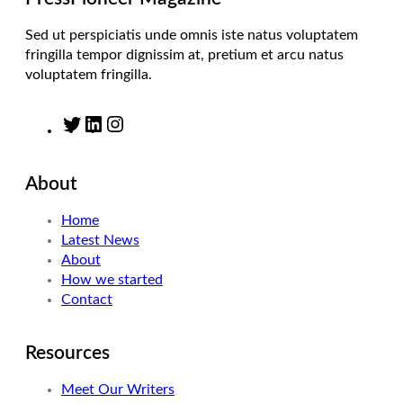
Sed ut perspiciatis unde omnis iste natus voluptatem
fringilla tempor dignissim at, pretium et arcu natus
voluptatem fringilla.
T
L
I
w
i
n
i
n
s
About
t
k
t
t
e
a
Home
e
d
g
Latest News
r
I
r
About
n
a
How we started
m
Contact
Resources
Meet Our Writers