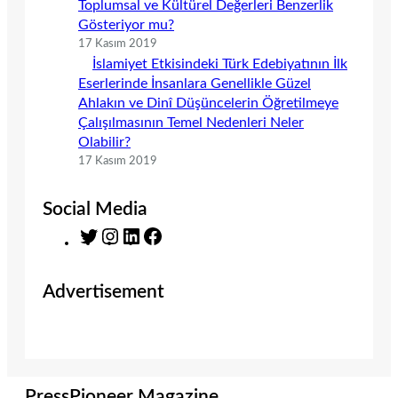
Toplumsal ve Kültürel Değerleri Benzerlik
Gösteriyor mu?
17 Kasım 2019
İslamiyet Etkisindeki Türk Edebiyatının İlk
Eserlerinde İnsanlara Genellikle Güzel
Ahlakın ve Dinî Düşüncelerin Öğretilmeye
Çalışılmasının Temel Nedenleri Neler
Olabilir?
17 Kasım 2019
Social Media
T
I
L
F
w
n
i
a
i
s
n
c
Advertisement
t
t
k
e
t
a
e
b
e
g
d
o
r
r
I
o
a
n
k
m
PressPioneer Magazine