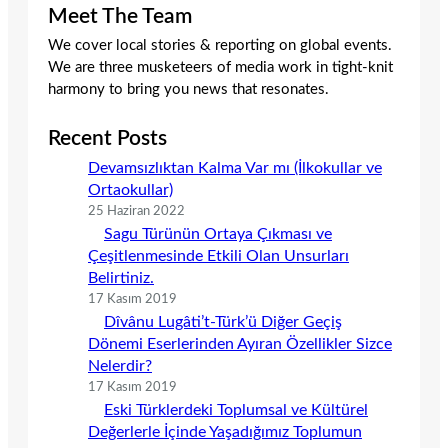
Meet The Team
We cover local stories & reporting on global events.
We are three musketeers of media work in tight-knit
harmony to bring you news that resonates.
Recent Posts
Devamsızlıktan Kalma Var mı (İlkokullar ve
Ortaokullar)
25 Haziran 2022
Sagu Türünün Ortaya Çıkması ve
Çeşitlenmesinde Etkili Olan Unsurları
Belirtiniz.
17 Kasım 2019
Dîvânu Lugâti’t-Türk’ü Diğer Geçiş
Dönemi Eserlerinden Ayıran Özellikler Sizce
Nelerdir?
17 Kasım 2019
Eski Türklerdeki Toplumsal ve Kültürel
Değerlerle İçinde Yaşadığımız Toplumun