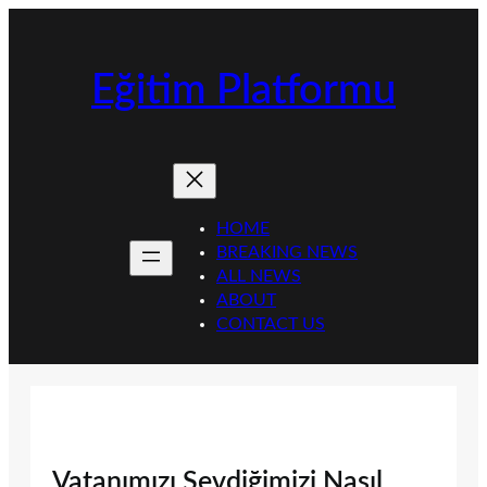
İçeriğe
geç
Eğitim Platformu
HOME
BREAKING NEWS
ALL NEWS
ABOUT
CONTACT US
Vatanımızı Sevdiğimizi Nasıl