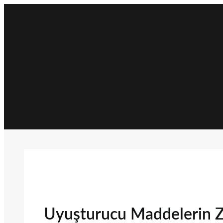
İçeriğe
geç
Uyuşturucu Maddelerin Z