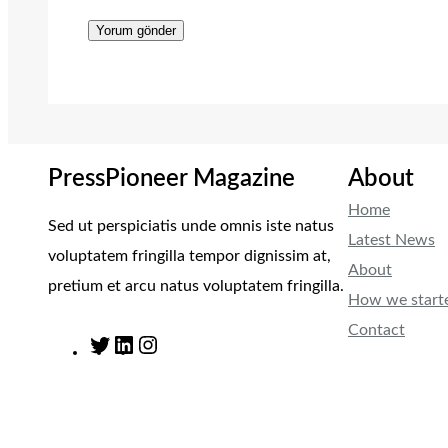
PressPioneer Magazine
About
Home
Sed ut perspiciatis unde omnis iste natus
Latest News
voluptatem fringilla tempor dignissim at,
About
pretium et arcu natus voluptatem fringilla.
How we start
Contact
T
L
I
w
i
n
i
n
s
t
k
t