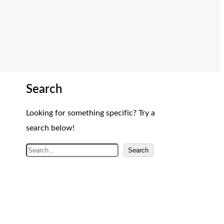
Search
Looking for something specific? Try a
search below!
A
Search
r
a