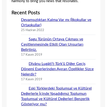
harmony to bring you news that resonates.
Recent Posts
Devamsızlıktan Kalma Var mı (İlkokullar ve
Ortaokullar)
25 Haziran 2022
Sagu Türünün Ortaya Çıkması ve
Çeşitlenmesinde Etkili Olan Unsurları
Belirtiniz.
17 Kasım 2019
Dîvânu Lugâti’t-Türk’ü Diğer Geçiş
Dönemi Eserlerinden Ayıran Özellikler Sizce
Nelerdir?
17 Kasım 2019
Eski Türklerdeki Toplumsal ve Kültürel
Değerlerle İçinde Yaşadığımız Toplumun
Toplumsal ve Kültürel Değerleri Benzerlik
Gösteriyor mu?