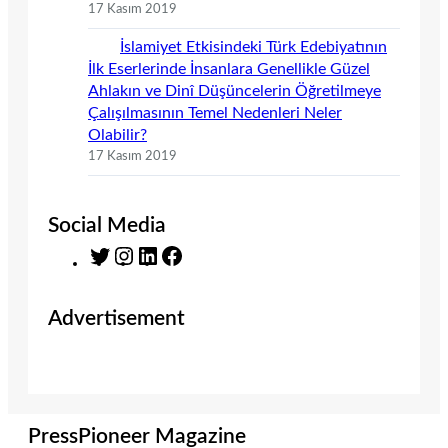
17 Kasım 2019
İslamiyet Etkisindeki Türk Edebiyatının
İlk Eserlerinde İnsanlara Genellikle Güzel
Ahlakın ve Dinî Düşüncelerin Öğretilmeye
Çalışılmasının Temel Nedenleri Neler
Olabilir?
17 Kasım 2019
Social Media
T
I
L
F
w
n
i
a
i
s
n
c
Advertisement
t
t
k
e
t
a
e
b
e
g
d
o
r
r
I
o
a
n
k
m
PressPioneer Magazine