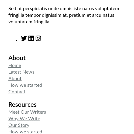
Sed ut perspiciatis unde omnis iste natus voluptatem
fringilla tempor dignissim at, pretium et arcu natus
voluptatem fringilla.
T
L
I
w
i
n
i
n
s
About
t
k
t
t
e
a
Home
e
d
g
Latest News
r
I
r
About
n
a
How we started
m
Contact
Resources
Meet Our Writers
Why We Write
Our Story
How we started