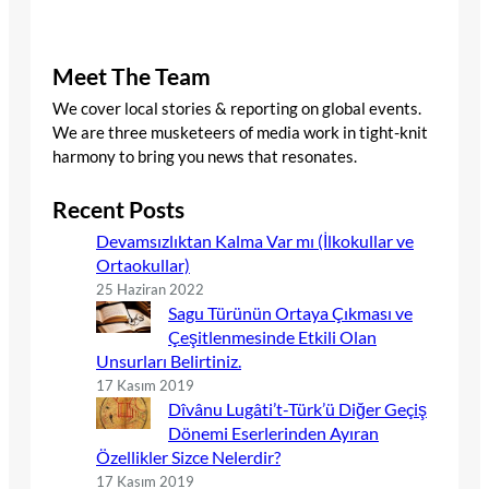
Meet The Team
We cover local stories & reporting on global events.
We are three musketeers of media work in tight-knit
harmony to bring you news that resonates.
Recent Posts
Devamsızlıktan Kalma Var mı (İlkokullar ve
Ortaokullar)
25 Haziran 2022
Sagu Türünün Ortaya Çıkması ve
Çeşitlenmesinde Etkili Olan
Unsurları Belirtiniz.
17 Kasım 2019
Dîvânu Lugâti’t-Türk’ü Diğer Geçiş
Dönemi Eserlerinden Ayıran
Özellikler Sizce Nelerdir?
17 Kasım 2019