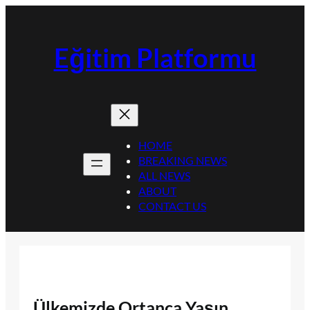
İçeriğe
geç
Eğitim Platformu
HOME
BREAKING NEWS
ALL NEWS
ABOUT
CONTACT US
Ülkemizde Ortanca Yaşın