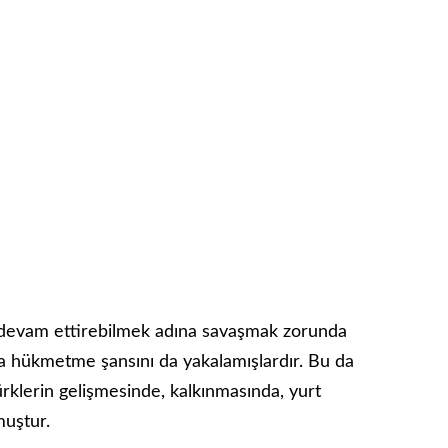
e devam ettirebilmek adına savaşmak zorunda
ara hükmetme şansını da yakalamışlardır. Bu da
k Türklerin gelişmesinde, kalkınmasında, yurt
muştur.