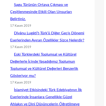
Sagu Türünün Ortaya Çıkması ve
Çeşitlenmesinde Etkili Olan Unsurları
Belirtiniz.
17 Kasım 2019
Dîvânu Lugâti’t-Türk’ü Diğer Geçiş Dönemi
Eserlerinden Ayıran Özellikler Sizce Nelerdir?
17 Kasım 2019
Eski Türklerdeki Toplumsal ve Kültürel
Değerlerle İçinde Yaşadığımız Toplumun
Toplumsal ve Kültürel Değerleri Benzerlik
Gösteriyor mu?
17 Kasım 2019
İslamiyet Etkisindeki Türk Edebiyatının İlk
Eserlerinde İnsanlara Genellikle Güzel
Ahlakın ve Dinî Düşüncelerin Öğretilmeye