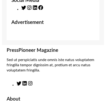
Social Media
T
I
L
F
w
n
i
a
i
s
n
c
Advertisement
t
t
k
e
t
a
e
b
e
g
d
o
r
r
I
o
a
n
k
m
PressPioneer Magazine
Sed ut perspiciatis unde omnis iste natus voluptatem
fringilla tempor dignissim at, pretium et arcu natus
voluptatem fringilla.
T
L
I
w
i
n
i
n
s
About
t
k
t
t
e
a