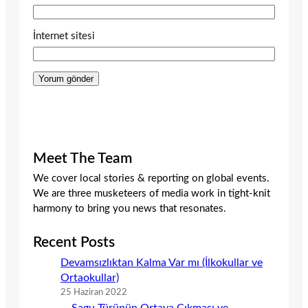
İnternet sitesi
Meet The Team
We cover local stories & reporting on global events.
We are three musketeers of media work in tight-knit
harmony to bring you news that resonates.
Recent Posts
Devamsızlıktan Kalma Var mı (İlkokullar ve
Ortaokullar)
25 Haziran 2022
Sagu Türünün Ortaya Çıkması ve