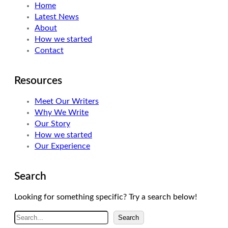
Home
e
d
g
Latest News
r
I
r
About
n
a
How we started
m
Contact
Resources
Meet Our Writers
Why We Write
Our Story
How we started
Our Experience
Search
Looking for something specific? Try a search below!
A
Search
r