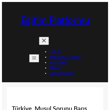
İçeriğe
geç
Eğitim Platformu
HOME
BREAKING NEWS
ALL NEWS
ABOUT
CONTACT US
Türkiye, Musul Sorunu Barış