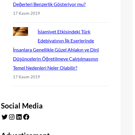
Değerleri Benzerlik Gösteriyor mu?
17 Kasım 2019
İslamiyet Etkisindeki Türk
Edebiyatının İlk Eserlerinde
İnsanlara Genellikle Güzel Ahlakın ve Dinî
Düşüncelerin Öğretilmeye Çalışılmasının
Temel Nedenleri Neler Olabilir?
17 Kasım 2019
Social Media
Twitter
Instagram
LinkedIn
Facebook