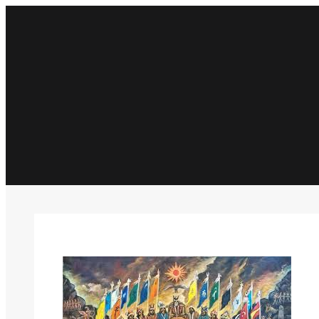
İçeriğe
geç