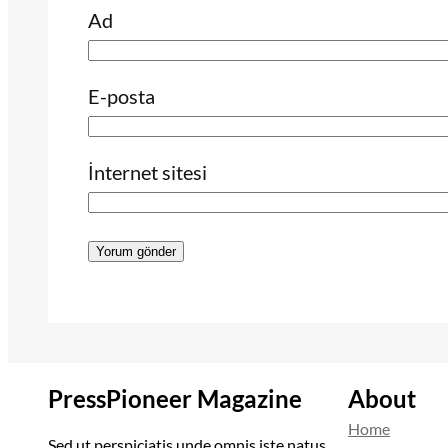
Ad
E-posta
İnternet sitesi
PressPioneer Magazine
About
Home
Sed ut perspiciatis unde omnis iste natus