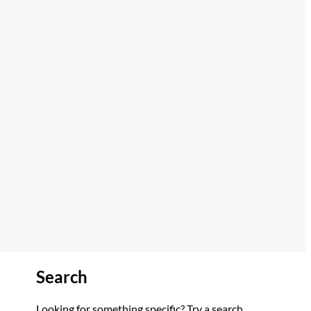
Search
Looking for something specific? Try a search