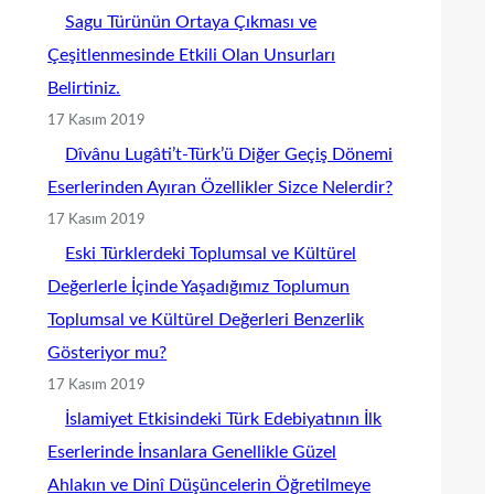
Sagu Türünün Ortaya Çıkması ve
Çeşitlenmesinde Etkili Olan Unsurları
Belirtiniz.
17 Kasım 2019
Dîvânu Lugâti’t-Türk’ü Diğer Geçiş Dönemi
Eserlerinden Ayıran Özellikler Sizce Nelerdir?
17 Kasım 2019
Eski Türklerdeki Toplumsal ve Kültürel
Değerlerle İçinde Yaşadığımız Toplumun
Toplumsal ve Kültürel Değerleri Benzerlik
Gösteriyor mu?
17 Kasım 2019
İslamiyet Etkisindeki Türk Edebiyatının İlk
Eserlerinde İnsanlara Genellikle Güzel
Ahlakın ve Dinî Düşüncelerin Öğretilmeye