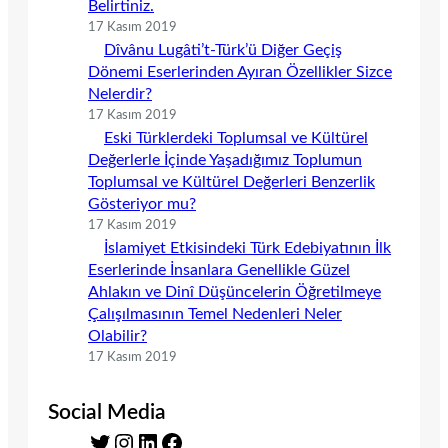
Belirtiniz.
17 Kasım 2019
Dîvânu Lugâti’t-Türk’ü Diğer Geçiş
Dönemi Eserlerinden Ayıran Özellikler Sizce
Nelerdir?
17 Kasım 2019
Eski Türklerdeki Toplumsal ve Kültürel
Değerlerle İçinde Yaşadığımız Toplumun
Toplumsal ve Kültürel Değerleri Benzerlik
Gösteriyor mu?
17 Kasım 2019
İslamiyet Etkisindeki Türk Edebiyatının İlk
Eserlerinde İnsanlara Genellikle Güzel
Ahlakın ve Dinî Düşüncelerin Öğretilmeye
Çalışılmasının Temel Nedenleri Neler
Olabilir?
17 Kasım 2019
Social Media
T
I
L
F