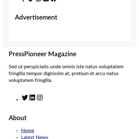
w
n
i
a
i
s
n
c
Advertisement
t
t
k
e
t
a
e
b
e
g
d
o
r
r
I
o
a
n
k
m
PressPioneer Magazine
Sed ut perspiciatis unde omnis iste natus voluptatem
fringilla tempor dignissim at, pretium et arcu natus
voluptatem fringilla.
T
L
I
w
i
n
i
n
s
About
t
k
t
t
e
a
Home
e
d
g
Latest News
r
I
r