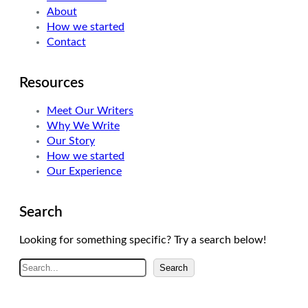
About
n
a
How we started
m
Contact
Resources
Meet Our Writers
Why We Write
Our Story
How we started
Our Experience
Search
Looking for something specific? Try a search below!
A
Search
r
a