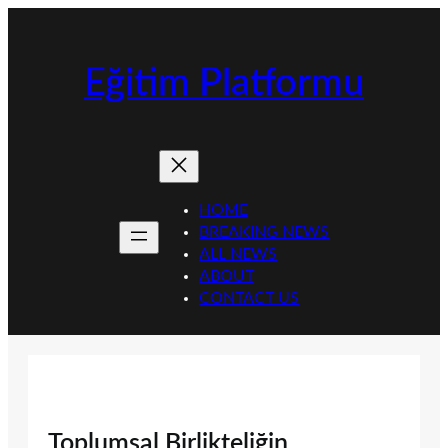
İçeriğe
geç
Eğitim Platformu
HOME
BREAKING NEWS
ALL NEWS
ABOUT
CONTACT US
Toplumsal Birlikteliğin