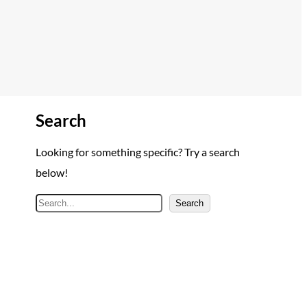
Search
Looking for something specific? Try a search
below!
A
Search
r
a