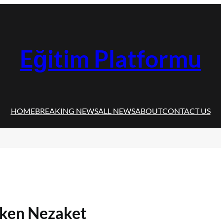
Eğitim Platformu
HOME
BREAKING NEWS
ALL NEWS
ABOUT
CONTACT US
ken Nezaket