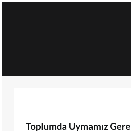
İçeriğe
geç
Toplumda Uymamız Gere