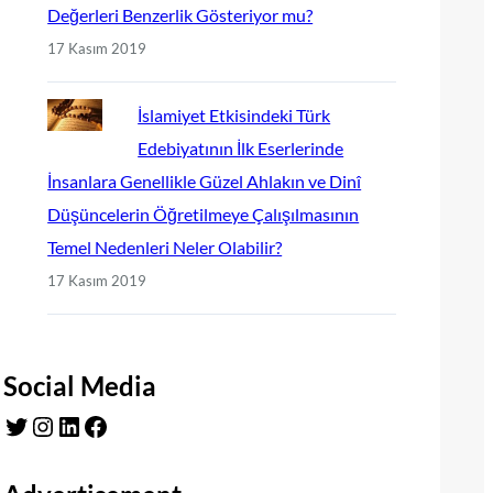
Değerleri Benzerlik Gösteriyor mu?
17 Kasım 2019
İslamiyet Etkisindeki Türk
Edebiyatının İlk Eserlerinde
İnsanlara Genellikle Güzel Ahlakın ve Dinî
Düşüncelerin Öğretilmeye Çalışılmasının
Temel Nedenleri Neler Olabilir?
17 Kasım 2019
Social Media
Twitter
Instagram
LinkedIn
Facebook