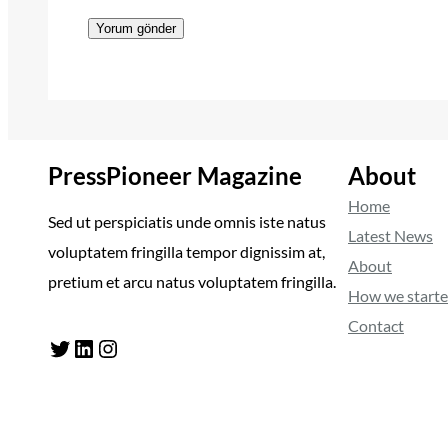
PressPioneer Magazine
About
Home
Sed ut perspiciatis unde omnis iste natus
Latest News
voluptatem fringilla tempor dignissim at,
About
pretium et arcu natus voluptatem fringilla.
How we start
Contact
Twitter
LinkedIn
Instagram