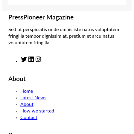
r
r
I
o
a
n
k
m
PressPioneer Magazine
Sed ut perspiciatis unde omnis iste natus voluptatem
fringilla tempor dignissim at, pretium et arcu natus
voluptatem fringilla.
T
L
I
w
i
n
i
n
s
About
t
k
t
t
e
a
Home
e
d
g
Latest News
r
I
r
About
n
a
How we started
m
Contact