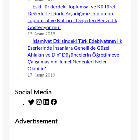
Eski Türklerdeki Toplumsal ve Kültürel
Değerlerle İçinde Yaşadığımız Toplumun
Toplumsal ve Kültürel Değerleri Benzerlik
Gösteriyor mu?
17 Kasım 2019
İslamiyet Etkisindeki Türk Edebiyatının İlk
Eserlerinde İnsanlara Genellikle Güzel
Ahlakın ve Dinî Düşüncelerin Öğretilmeye
Çalışılmasının Temel Nedenleri Neler
Olabilir?
17 Kasım 2019
Social Media
T
I
L
F
w
n
i
a
i
s
n
c
Advertisement
t
t
k
e
t
a
e
b
e
g
d
o