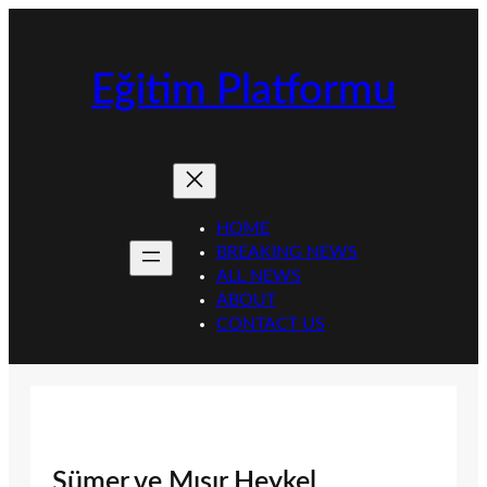
İçeriğe
geç
Eğitim Platformu
HOME
BREAKING NEWS
ALL NEWS
ABOUT
CONTACT US
Sümer ve Mısır Heykel