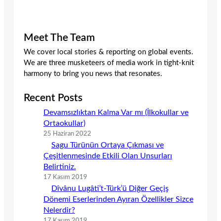
Meet The Team
We cover local stories & reporting on global events.
We are three musketeers of media work in tight-knit
harmony to bring you news that resonates.
Recent Posts
Devamsızlıktan Kalma Var mı (İlkokullar ve
Ortaokullar)
25 Haziran 2022
Sagu Türünün Ortaya Çıkması ve
Çeşitlenmesinde Etkili Olan Unsurları
Belirtiniz.
17 Kasım 2019
Dîvânu Lugâti’t-Türk’ü Diğer Geçiş
Dönemi Eserlerinden Ayıran Özellikler Sizce
Nelerdir?
17 Kasım 2019