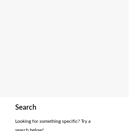
Search
Looking for something specific? Try a
search below!