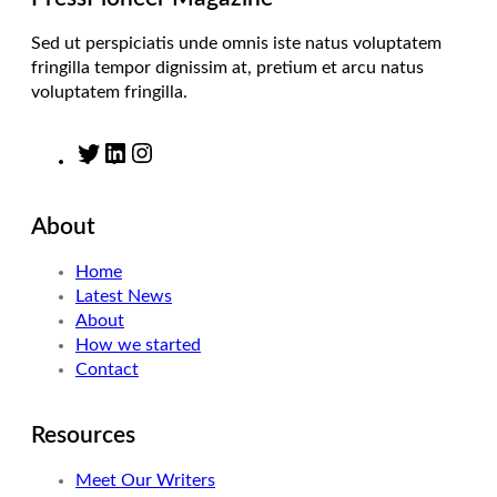
Sed ut perspiciatis unde omnis iste natus voluptatem
fringilla tempor dignissim at, pretium et arcu natus
voluptatem fringilla.
T
L
I
w
i
n
i
n
s
About
t
k
t
t
e
a
Home
e
d
g
Latest News
r
I
r
About
n
a
How we started
m
Contact
Resources
Meet Our Writers