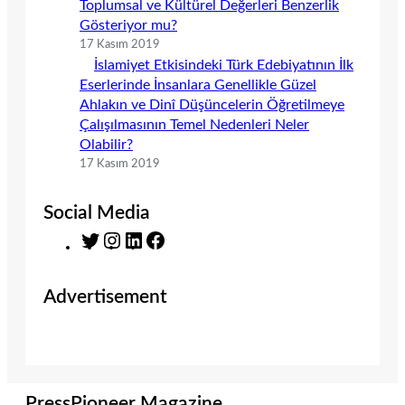
Toplumsal ve Kültürel Değerleri Benzerlik
Gösteriyor mu?
17 Kasım 2019
İslamiyet Etkisindeki Türk Edebiyatının İlk
Eserlerinde İnsanlara Genellikle Güzel
Ahlakın ve Dinî Düşüncelerin Öğretilmeye
Çalışılmasının Temel Nedenleri Neler
Olabilir?
17 Kasım 2019
Social Media
T
I
L
F
w
n
i
a
i
s
n
c
Advertisement
t
t
k
e
t
a
e
b
e
g
d
o
r
r
I
o
a
n
k
m
PressPioneer Magazine