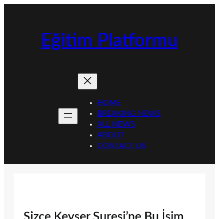
İçeriğe
geç
Eğitim Platformu
HOME
BREAKING NEWS
ALL NEWS
ABOUT
CONTACT US
Sizce Kevser Suresi’ne Bu İsim