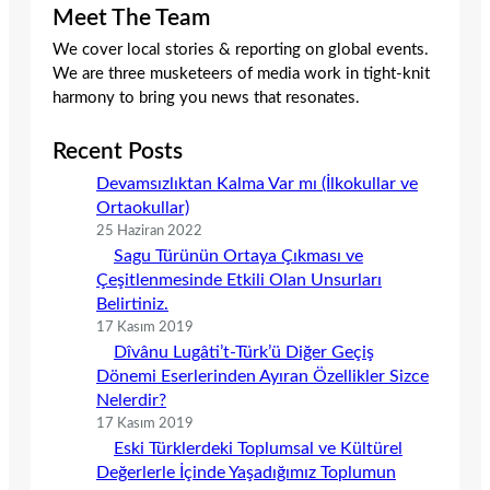
Meet The Team
We cover local stories & reporting on global events.
We are three musketeers of media work in tight-knit
harmony to bring you news that resonates.
Recent Posts
Devamsızlıktan Kalma Var mı (İlkokullar ve
Ortaokullar)
25 Haziran 2022
Sagu Türünün Ortaya Çıkması ve
Çeşitlenmesinde Etkili Olan Unsurları
Belirtiniz.
17 Kasım 2019
Dîvânu Lugâti’t-Türk’ü Diğer Geçiş
Dönemi Eserlerinden Ayıran Özellikler Sizce
Nelerdir?
17 Kasım 2019
Eski Türklerdeki Toplumsal ve Kültürel
Değerlerle İçinde Yaşadığımız Toplumun