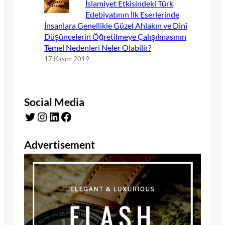
İslamiyet Etkisindeki Türk
Edebiyatının İlk Eserlerinde
İnsanlara Genellikle Güzel Ahlakın ve Dinî
Düşüncelerin Öğretilmeye Çalışılmasının
Temel Nedenleri Neler Olabilir?
17 Kasım 2019
Social Media
Twitter
Instagram
LinkedIn
Facebook
Advertisement