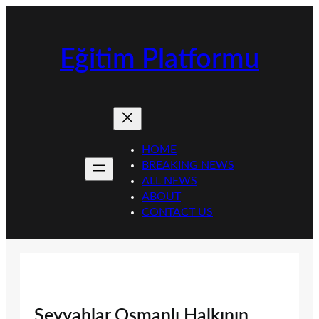
İçeriğe
geç
Eğitim Platformu
HOME
BREAKING NEWS
ALL NEWS
ABOUT
CONTACT US
Seyyahlar Osmanlı Halkının