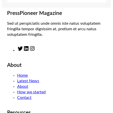
r
r
I
o
a
n
k
m
PressPioneer Magazine
Sed ut perspiciatis unde omnis iste natus voluptatem
fringilla tempor dignissim at, pretium et arcu natus
voluptatem fringilla.
T
L
I
w
i
n
i
n
s
About
t
k
t
t
e
a
Home
e
d
g
Latest News
r
I
r
About
n
a
How we started
m
Contact
Resources