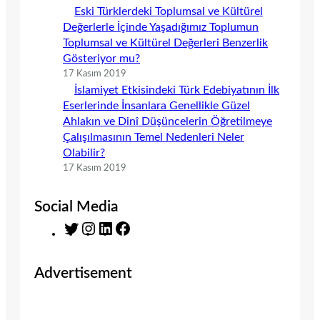
Eski Türklerdeki Toplumsal ve Kültürel
Değerlerle İçinde Yaşadığımız Toplumun
Toplumsal ve Kültürel Değerleri Benzerlik
Gösteriyor mu?
17 Kasım 2019
İslamiyet Etkisindeki Türk Edebiyatının İlk
Eserlerinde İnsanlara Genellikle Güzel
Ahlakın ve Dinî Düşüncelerin Öğretilmeye
Çalışılmasının Temel Nedenleri Neler
Olabilir?
17 Kasım 2019
Social Media
T
I
L
F
w
n
i
a
i
s
n
c
Advertisement
t
t
k
e
t
a
e
b
e
g
d
o