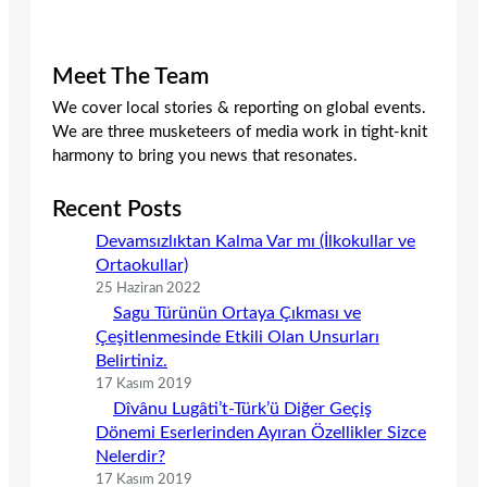
Meet The Team
We cover local stories & reporting on global events.
We are three musketeers of media work in tight-knit
harmony to bring you news that resonates.
Recent Posts
Devamsızlıktan Kalma Var mı (İlkokullar ve
Ortaokullar)
25 Haziran 2022
Sagu Türünün Ortaya Çıkması ve
Çeşitlenmesinde Etkili Olan Unsurları
Belirtiniz.
17 Kasım 2019
Dîvânu Lugâti’t-Türk’ü Diğer Geçiş
Dönemi Eserlerinden Ayıran Özellikler Sizce
Nelerdir?
17 Kasım 2019