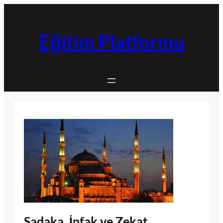
İçeriğe
geç
Eğitim Platformu
Sadaka, İnfak ve Zekat