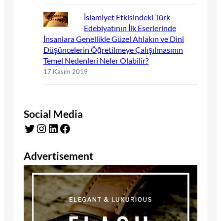
İslamiyet Etkisindeki Türk
Edebiyatının İlk Eserlerinde
İnsanlara Genellikle Güzel Ahlakın ve Dinî
Düşüncelerin Öğretilmeye Çalışılmasının
Temel Nedenleri Neler Olabilir?
17 Kasım 2019
Social Media
Twitter
Instagram
LinkedIn
Facebook
Advertisement