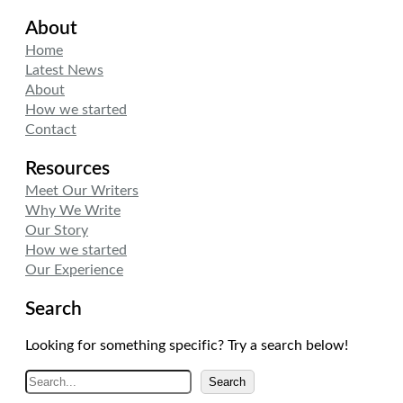
i
n
s
About
t
k
t
t
e
a
Home
e
d
g
Latest News
r
I
r
About
n
a
How we started
m
Contact
Resources
Meet Our Writers
Why We Write
Our Story
How we started
Our Experience
Search
Looking for something specific? Try a search below!
A
Search
r