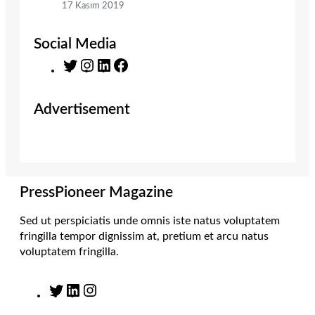
17 Kasım 2019
Social Media
T
I
L
F
w
n
i
a
i
s
n
c
Advertisement
t
t
k
e
t
a
e
b
e
g
d
o
r
r
I
o
a
n
k
m
PressPioneer Magazine
Sed ut perspiciatis unde omnis iste natus voluptatem
fringilla tempor dignissim at, pretium et arcu natus
voluptatem fringilla.
T
L
I
w
i
n