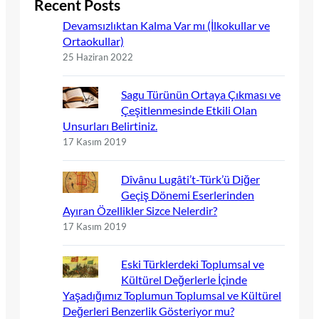
Recent Posts
Devamsızlıktan Kalma Var mı (İlkokullar ve
Ortaokullar)
25 Haziran 2022
Sagu Türünün Ortaya Çıkması ve
Çeşitlenmesinde Etkili Olan
Unsurları Belirtiniz.
17 Kasım 2019
Dîvânu Lugâti’t-Türk’ü Diğer
Geçiş Dönemi Eserlerinden
Ayıran Özellikler Sizce Nelerdir?
17 Kasım 2019
Eski Türklerdeki Toplumsal ve
Kültürel Değerlerle İçinde
Yaşadığımız Toplumun Toplumsal ve Kültürel
Değerleri Benzerlik Gösteriyor mu?