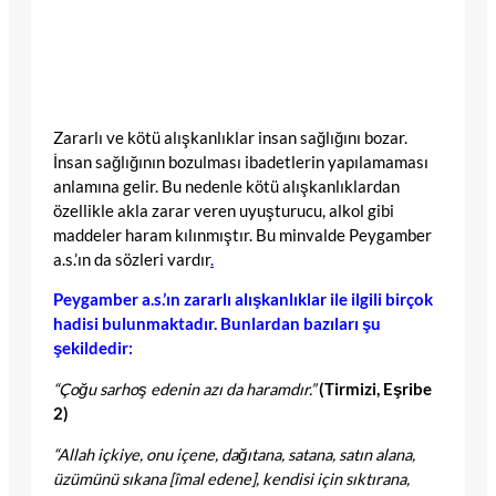
Zararlı ve kötü alışkanlıklar insan sağlığını bozar.
İnsan sağlığının bozulması ibadetlerin yapılamaması
anlamına gelir. Bu nedenle kötü alışkanlıklardan
özellikle akla zarar veren uyuşturucu, alkol gibi
maddeler haram kılınmıştır. Bu minvalde Peygamber
a.s.’ın da sözleri vardır
.
Peygamber a.s.’ın zararlı alışkanlıklar ile ilgili birçok
hadisi bulunmaktadır. Bunlardan bazıları şu
şekildedir:
“Çoğu sarhoş edenin azı da haramdır.”
(Tirmizi, Eşribe
2)
“Allah içkiye, onu içene, dağıtana, satana, satın alana,
üzümünü sıkana [îmal edene], kendisi için sıktırana,