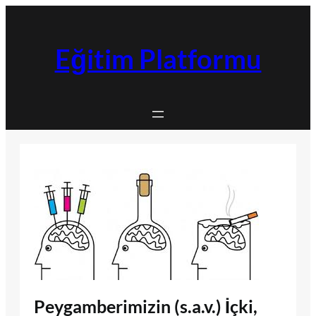
İçeriğe
geç
Eğitim Platformu
Peygamberimizin (s.a.v.) İçki,