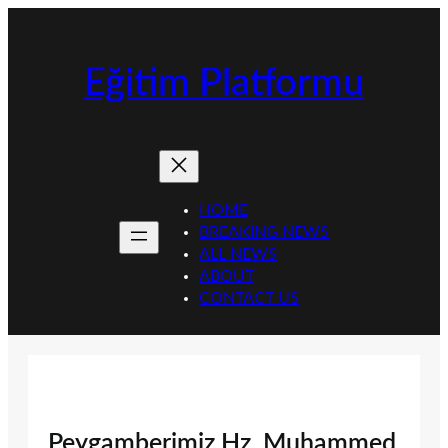
İçeriğe
geç
Eğitim Platformu
HOME
BREAKING NEWS
ALL NEWS
ABOUT
CONTACT US
Peygamberimiz Hz. Muhammed