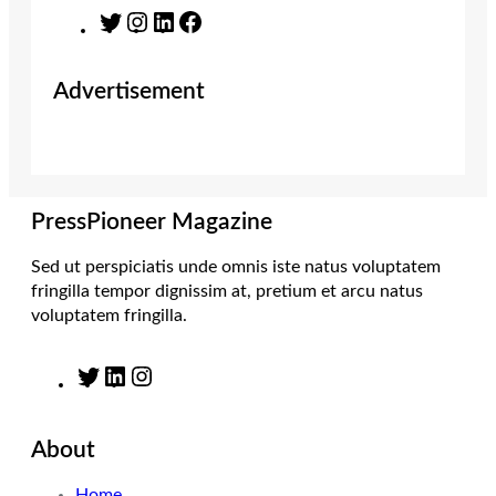
T
I
L
F
w
n
i
a
i
s
n
c
Advertisement
t
t
k
e
t
a
e
b
e
g
d
o
r
r
I
o
a
n
k
m
PressPioneer Magazine
Sed ut perspiciatis unde omnis iste natus voluptatem
fringilla tempor dignissim at, pretium et arcu natus
voluptatem fringilla.
T
L
I
w
i
n
i
n
s
About
t
k
t
t
e
a
Home
e
d
g