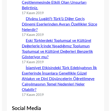
Çeşitlenmesinde Etkili Olan Unsurları
Belirtiniz.
17 Kasım 2019
Dîvânu Lugâti’t-Türk’ü Diğer Geçiş
Dönemi Eserlerinden Ayıran Özellikler Sizce
Nelerdir?
17 Kasım 2019
Eski Türklerdeki Toplumsal ve Kültürel
Değerlerle İçinde Yaşadığımız Toplumun
Toplumsal ve Kültürel Değerleri Benzerlik
Gösteriyor mu?
17 Kasım 2019
İslamiyet Etkisindeki Türk Edebiyatının İlk
Eserlerinde İnsanlara Genellikle Güzel
Ahlakın ve Dinî Düşüncelerin Öğretilmeye
Çalışılmasının Temel Nedenleri Neler
Olabilir?
17 Kasım 2019
Social Media