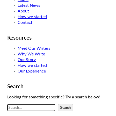
Latest News
r
I
r
About
n
a
How we started
m
Contact
Resources
Meet Our Writers
Why We Write
Our Story
How we started
Our Experience
Search
Looking for something specific? Try a search below!
A
Search
r