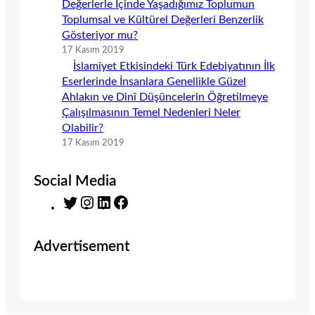
Değerlerle İçinde Yaşadığımız Toplumun
Toplumsal ve Kültürel Değerleri Benzerlik
Gösteriyor mu?
17 Kasım 2019
İslamiyet Etkisindeki Türk Edebiyatının İlk
Eserlerinde İnsanlara Genellikle Güzel
Ahlakın ve Dinî Düşüncelerin Öğretilmeye
Çalışılmasının Temel Nedenleri Neler
Olabilir?
17 Kasım 2019
Social Media
T
I
L
F
w
n
i
a
i
s
n
c
Advertisement
t
t
k
e
t
a
e
b
e
g
d
o
r
r
I
o
a
n
k