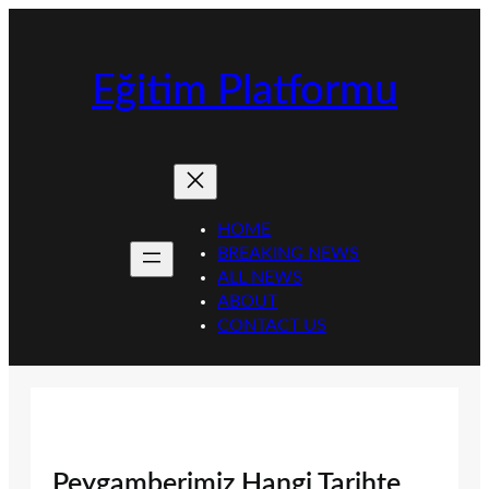
İçeriğe
geç
Eğitim Platformu
HOME
BREAKING NEWS
ALL NEWS
ABOUT
CONTACT US
Peygamberimiz Hangi Tarihte