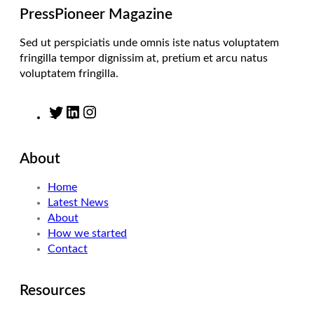
m
PressPioneer Magazine
Sed ut perspiciatis unde omnis iste natus voluptatem
fringilla tempor dignissim at, pretium et arcu natus
voluptatem fringilla.
T
L
I
w
i
n
i
n
s
About
t
k
t
t
e
a
Home
e
d
g
Latest News
r
I
r
About
n
a
How we started
m
Contact
Resources