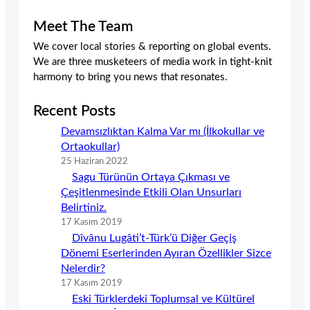
Meet The Team
We cover local stories & reporting on global events.
We are three musketeers of media work in tight-knit
harmony to bring you news that resonates.
Recent Posts
Devamsızlıktan Kalma Var mı (İlkokullar ve
Ortaokullar)
25 Haziran 2022
Sagu Türünün Ortaya Çıkması ve
Çeşitlenmesinde Etkili Olan Unsurları
Belirtiniz.
17 Kasım 2019
Dîvânu Lugâti’t-Türk’ü Diğer Geçiş
Dönemi Eserlerinden Ayıran Özellikler Sizce
Nelerdir?
17 Kasım 2019
Eski Türklerdeki Toplumsal ve Kültürel