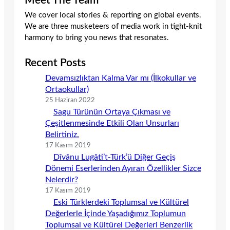
Meet The Team
We cover local stories & reporting on global events.
We are three musketeers of media work in tight-knit
harmony to bring you news that resonates.
Recent Posts
Devamsızlıktan Kalma Var mı (İlkokullar ve
Ortaokullar)
25 Haziran 2022
Sagu Türünün Ortaya Çıkması ve
Çeşitlenmesinde Etkili Olan Unsurları
Belirtiniz.
17 Kasım 2019
Dîvânu Lugâti’t-Türk’ü Diğer Geçiş
Dönemi Eserlerinden Ayıran Özellikler Sizce
Nelerdir?
17 Kasım 2019
Eski Türklerdeki Toplumsal ve Kültürel
Değerlerle İçinde Yaşadığımız Toplumun
Toplumsal ve Kültürel Değerleri Benzerlik