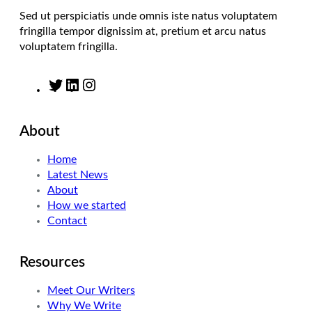
Sed ut perspiciatis unde omnis iste natus voluptatem
fringilla tempor dignissim at, pretium et arcu natus
voluptatem fringilla.
T
L
I
w
i
n
i
n
s
About
t
k
t
t
e
a
Home
e
d
g
Latest News
r
I
r
About
n
a
How we started
m
Contact
Resources
Meet Our Writers
Why We Write