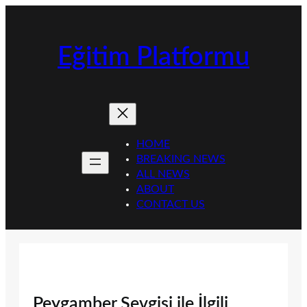
İçeriğe
geç
Eğitim Platformu
HOME
BREAKING NEWS
ALL NEWS
ABOUT
CONTACT US
Peygamber Sevgisi ile İlgili