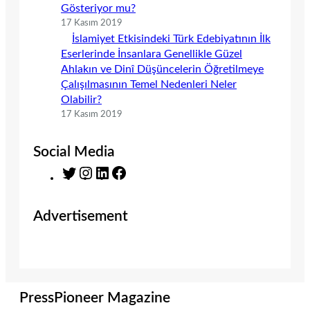
Gösteriyor mu?
17 Kasım 2019
İslamiyet Etkisindeki Türk Edebiyatının İlk
Eserlerinde İnsanlara Genellikle Güzel
Ahlakın ve Dinî Düşüncelerin Öğretilmeye
Çalışılmasının Temel Nedenleri Neler
Olabilir?
17 Kasım 2019
Social Media
T
I
L
F
w
n
i
a
i
s
n
c
Advertisement
t
t
k
e
t
a
e
b
e
g
d
o
r
r
I
o
a
n
k
m
PressPioneer Magazine