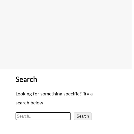
Search
Looking for something specific? Try a
search below!
A
Search
r