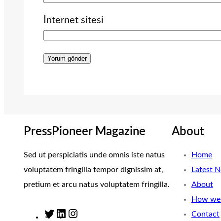
İnternet sitesi
PressPioneer Magazine
About
Sed ut perspiciatis unde omnis iste natus
Home
voluptatem fringilla tempor dignissim at,
Latest 
pretium et arcu natus voluptatem fringilla.
About
How we 
Contact
T
L
I