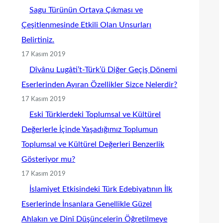
Sagu Türünün Ortaya Çıkması ve
Çeşitlenmesinde Etkili Olan Unsurları
Belirtiniz.
17 Kasım 2019
Dîvânu Lugâti’t-Türk’ü Diğer Geçiş Dönemi
Eserlerinden Ayıran Özellikler Sizce Nelerdir?
17 Kasım 2019
Eski Türklerdeki Toplumsal ve Kültürel
Değerlerle İçinde Yaşadığımız Toplumun
Toplumsal ve Kültürel Değerleri Benzerlik
Gösteriyor mu?
17 Kasım 2019
İslamiyet Etkisindeki Türk Edebiyatının İlk
Eserlerinde İnsanlara Genellikle Güzel
Ahlakın ve Dinî Düşüncelerin Öğretilmeye