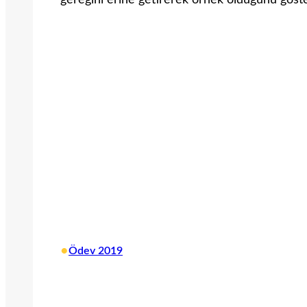
gereğini erine getirerek örnek olduğunu göster
•
Ödev 2019