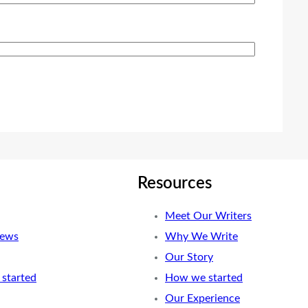
Resources
Meet Our Writers
News
Why We Write
Our Story
started
How we started
Our Experience