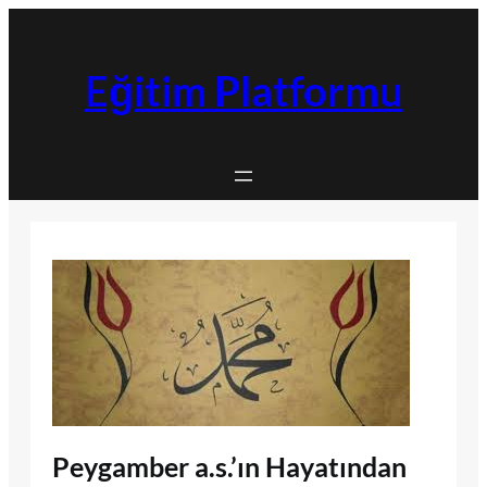
İçeriğe
geç
Eğitim Platformu
Peygamber a.s.’ın Hayatından