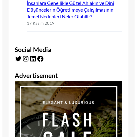
İnsanlara Genellikle Güzel Ahlakın ve Dinî
Düşüncelerin Öğretilmeye Çalışılmasının
Temel Nedenleri Neler Olabilir?
17 Kasım 2019
Social Media
Twitter
Instagram
LinkedIn
Facebook
Advertisement