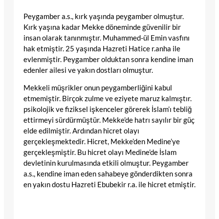
Peygamber a.s., kırk yaşında peygamber olmuştur.
Kırk yaşına kadar Mekke döneminde güvenilir bir
insan olarak tanınmıştır. Muhammed-ül Emin vasfını
hak etmiştir. 25 yaşında Hazreti Hatice r.anha ile
evlenmiştir. Peygamber olduktan sonra kendine iman
edenler ailesi ve yakın dostları olmuştur.
Mekkeli müşrikler onun peygamberliğini kabul
etmemiştir. Birçok zulme ve eziyete maruz kalmıştır.
psikolojik ve fiziksel işkenceler görerek İslam’ı tebliğ
ettirmeyi sürdürmüştür. Mekke’de hatrı sayılır bir güç
elde edilmiştir. Ardından hicret olayı
gerçekleşmektedir. Hicret, Mekke’den Medine’ye
gerçekleşmiştir. Bu hicret olayı Medine’de İslam
devletinin kurulmasında etkili olmuştur. Peygamber
a.s., kendine iman eden sahabeye gönderdikten sonra
en yakın dostu Hazreti Ebubekir r.a. ile hicret etmiştir.