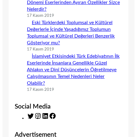
Dönemi Eserlerinden Ayıran Özellikler Sizce
Nelerdir?
17 Kasım 2019
Eski Türklerdeki Toplumsal ve Kültürel
Değerlerle İçinde Yaşadığımız Toplumun
Toplumsal ve Kültürel Değerleri Benzerlik
Gösteriyor mu?
17 Kasım 2019
İslamiyet Etkisindeki Türk Edebiyatının İlk
Eserlerinde İnsanlara Genellikle Güzel
Ahlakın ve Dinî Düşüncelerin Öğretilmeye
Çalışılmasının Temel Nedenleri Neler
Olabilir?
17 Kasım 2019
Social Media
T
I
L
F
w
n
i
a
i
s
n
c
Advertisement
t
t
k
e