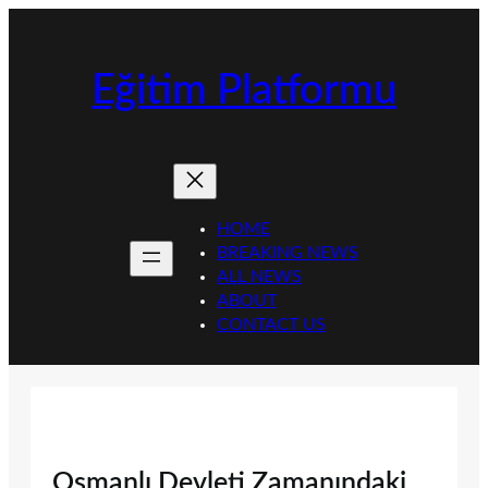
İçeriğe
geç
Eğitim Platformu
HOME
BREAKING NEWS
ALL NEWS
ABOUT
CONTACT US
Osmanlı Devleti Zamanındaki