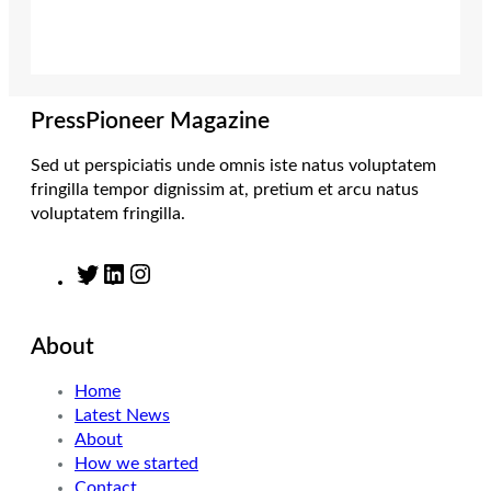
t
a
e
b
e
g
d
o
r
r
I
o
a
n
k
m
PressPioneer Magazine
Sed ut perspiciatis unde omnis iste natus voluptatem
fringilla tempor dignissim at, pretium et arcu natus
voluptatem fringilla.
T
L
I
w
i
n
i
n
s
About
t
k
t
t
e
a
Home
e
d
g
Latest News
r
I
r
About
n
a
How we started
m
Contact