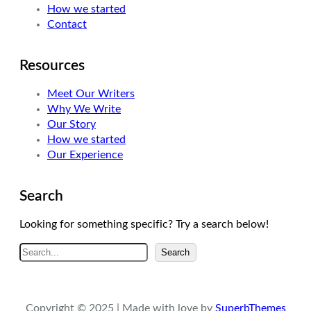
How we started
m
Contact
Resources
Meet Our Writers
Why We Write
Our Story
How we started
Our Experience
Search
Looking for something specific? Try a search below!
A
Search
r
a
Copyright © 2025 | Made with love by
SuperbThemes