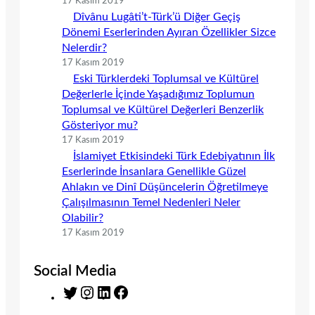
17 Kasım 2019
Dîvânu Lugâti’t-Türk’ü Diğer Geçiş
Dönemi Eserlerinden Ayıran Özellikler Sizce
Nelerdir?
17 Kasım 2019
Eski Türklerdeki Toplumsal ve Kültürel
Değerlerle İçinde Yaşadığımız Toplumun
Toplumsal ve Kültürel Değerleri Benzerlik
Gösteriyor mu?
17 Kasım 2019
İslamiyet Etkisindeki Türk Edebiyatının İlk
Eserlerinde İnsanlara Genellikle Güzel
Ahlakın ve Dinî Düşüncelerin Öğretilmeye
Çalışılmasının Temel Nedenleri Neler
Olabilir?
17 Kasım 2019
Social Media
T
I
L
F
w
n
i
a