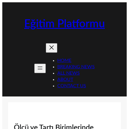
İçeriğe
geç
Eğitim Platformu
HOME
BREAKING NEWS
ALL NEWS
ABOUT
CONTACT US
Ölçü ve Tartı Birimlerinde