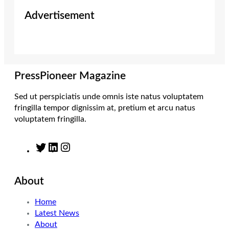
i
s
n
c
Advertisement
t
t
k
e
t
a
e
b
e
g
d
o
r
r
I
o
a
n
k
m
PressPioneer Magazine
Sed ut perspiciatis unde omnis iste natus voluptatem
fringilla tempor dignissim at, pretium et arcu natus
voluptatem fringilla.
T
L
I
w
i
n
i
n
s
About
t
k
t
t
e
a
Home
e
d
g
Latest News
r
I
r
About
n
a