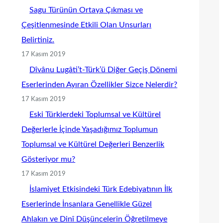
Sagu Türünün Ortaya Çıkması ve
Çeşitlenmesinde Etkili Olan Unsurları
Belirtiniz.
17 Kasım 2019
Dîvânu Lugâti’t-Türk’ü Diğer Geçiş Dönemi
Eserlerinden Ayıran Özellikler Sizce Nelerdir?
17 Kasım 2019
Eski Türklerdeki Toplumsal ve Kültürel
Değerlerle İçinde Yaşadığımız Toplumun
Toplumsal ve Kültürel Değerleri Benzerlik
Gösteriyor mu?
17 Kasım 2019
İslamiyet Etkisindeki Türk Edebiyatının İlk
Eserlerinde İnsanlara Genellikle Güzel
Ahlakın ve Dinî Düşüncelerin Öğretilmeye