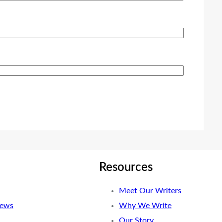
Resources
Meet Our Writers
News
Why We Write
Our Story